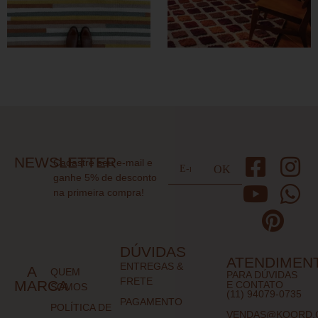
NEWSLETTER
Cadastre seu e-mail e
ganhe 5% de desconto
na primeira compra!
DÚVIDAS
ATENDIMEN
ENTREGAS &
A
QUEM
PARA DÚVIDAS
FRETE
MARCA
E CONTATO
SOMOS
(11) 94079-0735
PAGAMENTO
POLÍTICA DE
VENDAS@KOORD.