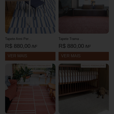
Tapete Anni Personalizável Listrado feito à mão, 100% algodão reciclado
Tapete Trama Personalizável Com textura feito à mão, 100% algodão reciclado
R$
880,00
R$
880,00
/M²
/M²
VER MAIS
VER MAIS