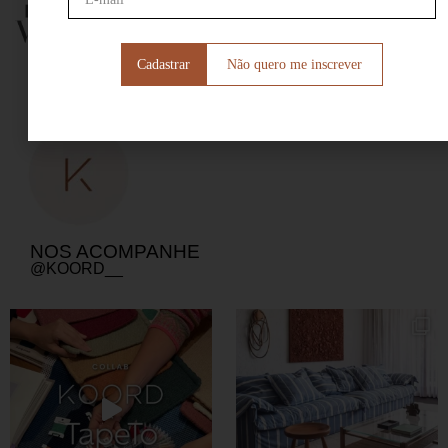
Não quero me inscrever
VER MAIS
NOS ACOMPANHE
@KOORD__