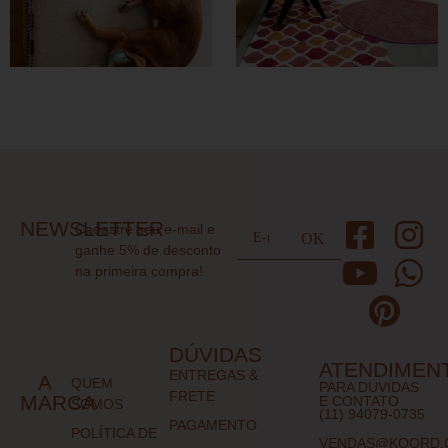
NEWSLETTER
Cadastre seu e-mail e
ganhe 5% de desconto
na primeira compra!
DÚVIDAS
ATENDIMEN
ENTREGAS &
A
QUEM
PARA DÚVIDAS
FRETE
MARCA
E CONTATO
SOMOS
(11) 94079-0735
PAGAMENTO
POLÍTICA DE
VENDAS@KOORD.