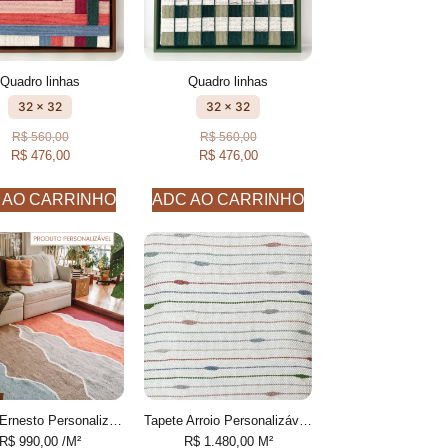
Quadro linhas
Quadro linhas
32 x 32
32 x 32
R$
560,00
R$
560,00
R$
476,00
R$
476,00
 AO CARRINHO
ADC AO CARRINHO
Tapete Ernesto Personalizável feito à mão, 100% algodão reciclado
Tapete Arroio Personalizável desenhado feito à mão, 100% Fios de PET reciclado
R$
990,00
/M²
R$
1.480,00
M²