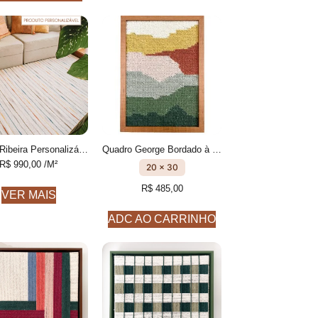
Tapete Ribeira Personalizável Listrado feito à mão, 100% algodão reciclado
Quadro George Bordado à mão
R$
990,00
/M²
20 x 30
R$
485,00
VER MAIS
ADC AO CARRINHO