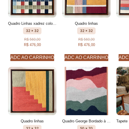
Quadro Linhas xadrez colorido
Quadro linhas
32 x 32
32 x 32
R$
560,00
R$
560,00
R$
476,00
R$
476,00
ADC AO CARRINHO
ADC AO CARRINHO
ADC
Quadro linhas
Quadro George Bordado à mão
32 x 32
50 x 70