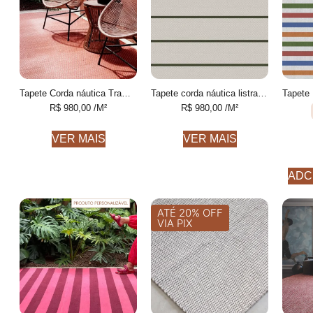
Tapete Corda náutica Trama Personalizável feito à mão
Tapete corda náutica listrado Personalizável feito à mão
R$
980,00
/M²
R$
980,00
/M²
VER MAIS
VER MAIS
ADC
ATÉ 20% OFF
VIA PIX