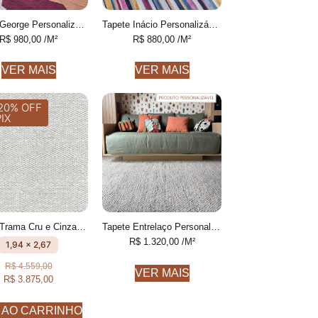
Tapete George Personalizável desenhado feito à mão, 100% algodão reciclado
Tapete Inácio Personalizável Listras Finas colorido feito à mão, 100% algodão reciclado
R$
980,00
/M²
R$
880,00
/M²
VER MAIS
VER MAIS
20% OFF
PIX
Tapete Trama Cru e Cinza Com textura feito à mão, 100% algodão reciclado
Tapete Entrelaço Personalizável Finas feito à mão, COM FIOS DE PET E ALGODÃO RECICLADO
R$
1.320,00
/M²
1,94 x 2,67
R$
4.559,00
VER MAIS
R$
3.875,00
 AO CARRINHO