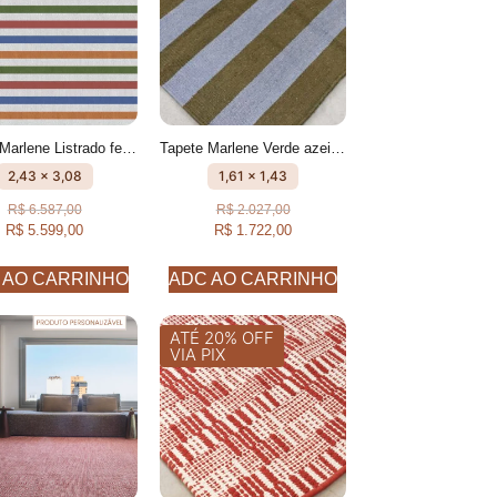
Tapete Marlene Listrado feito à mão, 100% algodão reciclado
Tapete Marlene Verde azeitona e Azul Celeste Listrado feito à mão, 100% algodão reciclado
2,43 x 3,08
1,61 x 1,43
R$
6.587,00
R$
2.027,00
R$
5.599,00
R$
1.722,00
 AO CARRINHO
ADC AO CARRINHO
ATÉ 20% OFF
VIA PIX