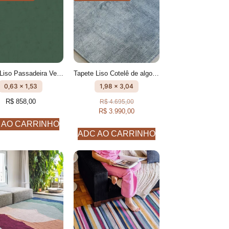
Tapete Liso Passadeira Verde Militar feito à mão, 100% algodão reciclado
Tapete Liso Cotelê de algodão Anis feito à mão
0,63 x 1,53
1,98 x 3,04
R$
858,00
R$
4.695,00
R$
3.990,00
 AO CARRINHO
ADC AO CARRINHO