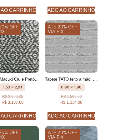
 AO CARRINHO
ADC AO CARRINHO
20% OFF
ATÉ 20% OFF
PIX
VIA PIX
Tapete Macuxi Cru e Preto feito à mão, 100% algodão reciclado
Tapete TATO feito à mão, 100% algodão reciclado
1,53 x 2,01
0,90 x 1,98
R$
3.690,35
R$
1.569,00
R$
3.137,00
R$
1.334,00
 AO CARRINHO
ADC AO CARRINHO
20% OFF
ATÉ 20% OFF
PIX
VIA PIX