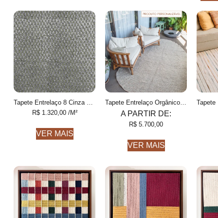
Tapete Entrelaço 8 Cinza e Azeitona Finas feito à mão, COM FIOS DE PET E ALGODÃO RECICLADO
Tapete Entrelaço Orgânico Personalizável Formas orgânicas, Feito à mão
R$
1.320,00
/M²
A PARTIR DE:
R$
5.700,00
VER MAIS
VER MAIS