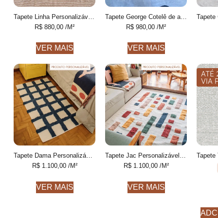
Tapete Linha Personalizável listrado feito à mão, 100% algodão reciclado
Tapete George Cotelê de algodão desenhado feito à mão
R$
880,00
/M²
R$
980,00
/M²
VER MAIS
VER MAIS
ATÉ 
VIA 
Tapete Dama Personalizável Xadrez feito à mão, 100% algodão reciclado
Tapete Jac Personalizável Geométrico colorido feito à mão
R$
1.100,00
/M²
R$
1.100,00
/M²
VER MAIS
VER MAIS
ADC