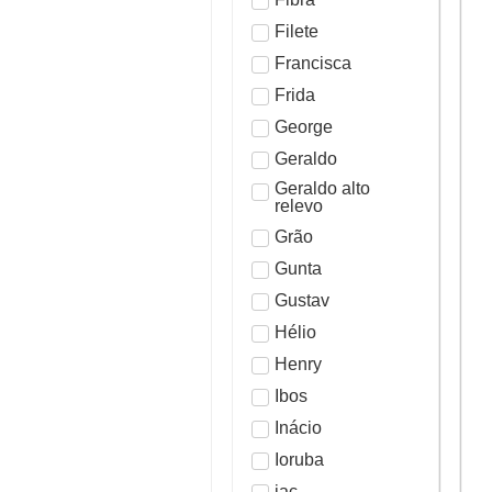
Filete
Francisca
Frida
George
Geraldo
Geraldo alto
relevo
Grão
Gunta
Gustav
Hélio
Henry
Ibos
Inácio
Ioruba
jac