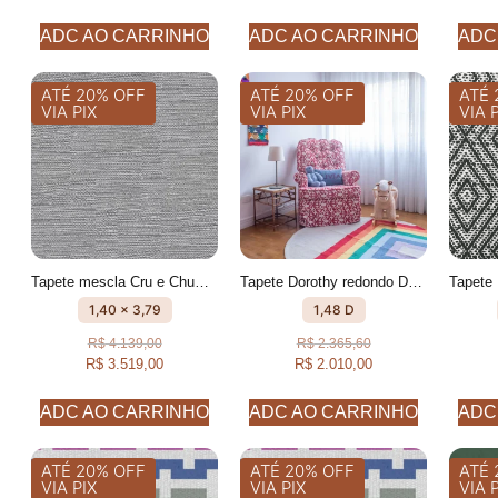
ADC AO CARRINHO
ADC AO CARRINHO
ADC
ATÉ 20% OFF
ATÉ 20% OFF
ATÉ 
VIA PIX
VIA PIX
VIA 
Tapete mescla Cru e Chumbo feito à mão, 100% algodão reciclado
Tapete Dorothy redondo Desenhado feito à mão, 100% algodão reciclado
1,40 x 3,79
1,48 D
R$
4.139,00
R$
2.365,60
R$
3.519,00
R$
2.010,00
ADC AO CARRINHO
ADC AO CARRINHO
ADC
ATÉ 20% OFF
ATÉ 20% OFF
ATÉ 
VIA PIX
VIA PIX
VIA 