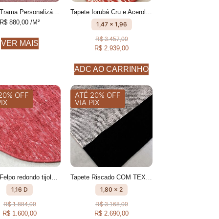
Tapete Trama Personalizável Com textura feito à mão, 100% algodão reciclado
Tapete Iorubá Cru e Acerola geométrico feito à mão, 100% algodão reciclado
R$
880,00
/M²
1,47 x 1,96
R$
3.457,00
VER MAIS
R$
2.939,00
ADC AO CARRINHO
20% OFF
ATÉ 20% OFF
PIX
VIA PIX
Tapete Felpo redondo tijolo Fios peludos feito à mão, 100% algodão reciclado
Tapete Riscado COM TEXTURA FEITO À MÃO, 100% ALGODÃO RECICLADO
1,16 D
1,80 x 2
R$
1.884,00
R$
3.168,00
R$
1.600,00
R$
2.690,00