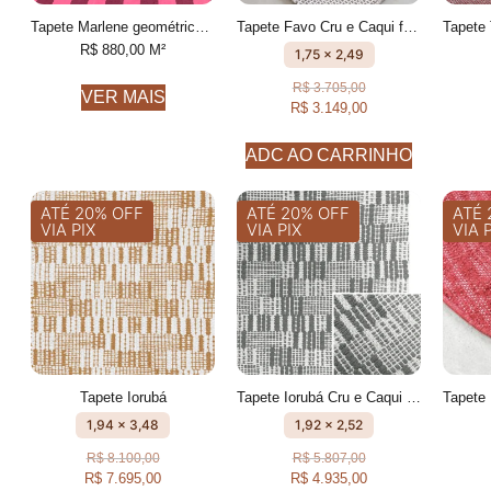
Tapete Marlene geométrico feito à mão, 100% algodão reciclado
Tapete Favo Cru e Caqui feito à mão, 100% algodão reciclado
R$
880,00
M²
1,75 x 2,49
R$
3.705,00
VER MAIS
R$
3.149,00
ADC AO CARRINHO
ATÉ 20% OFF
ATÉ 20% OFF
ATÉ 
VIA PIX
VIA PIX
VIA 
Tapete Iorubá
Tapete Iorubá Cru e Caqui geométrico feito à mão, 100% algodão reciclado
1,94 x 3,48
1,92 x 2,52
R$
8.100,00
R$
5.807,00
R$
7.695,00
R$
4.935,00