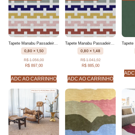
Tapete Manabu Passadeira Geométrico feito à mão, 100% algodão reciclado
Tapete Manabu Passadeira Geométrico feito à mão, 100% algodão reciclado
0,80 x 1,50
0,80 x 1,48
R$
1.056,00
R$
1.041,92
R$
897,00
R$
885,00
ADC
ADC AO CARRINHO
ADC AO CARRINHO