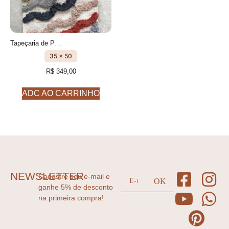
Tapeçaria de Parede - Quadro feito à mão- cm- Vale Modelo 3
35 x 50
R$
349,00
ADC AO CARRINHO
NEWSLETTER
Cadastre seu e-mail e
ganhe 5% de desconto
na primeira compra!