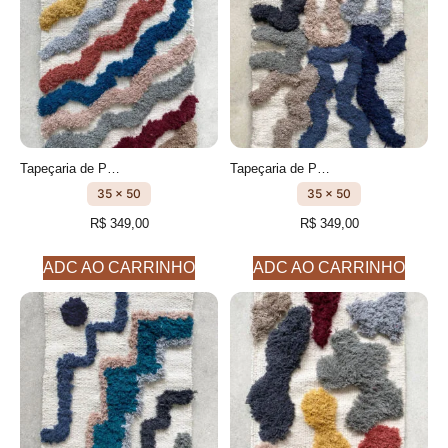
Tapeçaria de Parede - Quadro feito à mão- cm - Vale modelo 4
Tapeçaria de Parede - Quadro feito à mão - cm- Serra modelo 3
35 x 50
35 x 50
R$
349,00
R$
349,00
ADC AO CARRINHO
ADC AO CARRINHO