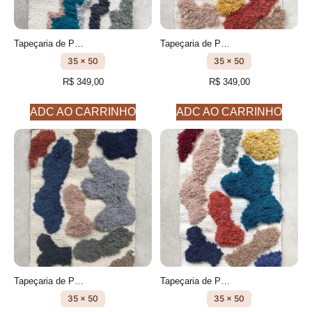
Tapeçaria de Parede - Quadro feito à mão- cm- falésia modelo 3
Tapeçaria de Parede - Quadro feito à mão- CM- Costa modelo 2
35 x 50
35 x 50
R$
349,00
R$
349,00
ADC AO CARRINHO
ADC AO CARRINHO
Tapeçaria de Parede - Quadro feito à mão- CM- Costa modelo 4
Tapeçaria de Parede - Quadro feito à mão- cm- Costa modelo 3
35 x 50
35 x 50