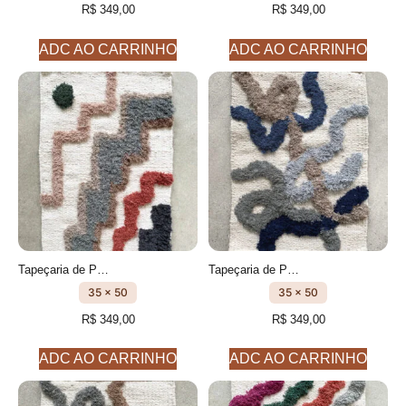
R$
349,00
R$
349,00
ADC AO CARRINHO
ADC AO CARRINHO
Tapeçaria de Parede - Quadro feito à mão- cm- falésia modelo 2
Tapeçaria de Parede - Quadro feito à mão- cm- Igarapé modelo 3
35 x 50
35 x 50
R$
349,00
R$
349,00
ADC AO CARRINHO
ADC AO CARRINHO