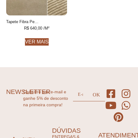
Tapete Fibra Personalizável feito à mão, 100% algodão reciclado
R$
640,00
/M²
VER MAIS
NEWSLETTER
Cadastre seu e-mail e
ganhe 5% de desconto
na primeira compra!
DÚVIDAS
ATENDIMEN
ENTREGAS &