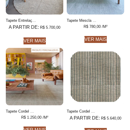
Tapete Entrelaço Orgânico Personalizável Formas orgânicas, Feito à mão
Tapete Mescla Personalizável feito à mão, 100% algodão reciclado
R$
780,00
/M²
A PARTIR DE:
R$
5.700,00
VER MAIS
VER MAIS
Tapete Cordel Personalizável Listras Finas feito à mão, COM FIOS DE PET E ALGODÃO RECICLADO
Tapete Cordel Orgânico 5Q Bege e Azeitona Formas orgânicas, Feito à mão COM FIOS DE PET E ALGODÃO RECICLADO
R$
1.250,00
/M²
A PARTIR DE:
R$
5.640,00
VER MAIS