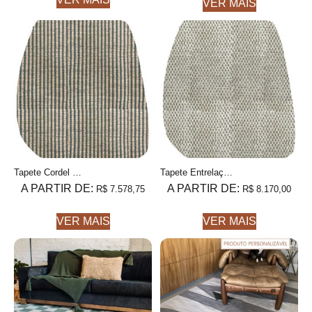
VER MAIS
Tapete Cordel Orgânico 2 Bege e Azeitona Formas orgânicas, Feito à mão
Tapete Entrelaço Orgânico 2 Bege e Azeitona Formas orgânicas, Feito à mão
A PARTIR DE:
A PARTIR DE:
R$
7.578,75
R$
8.170,00
VER MAIS
VER MAIS