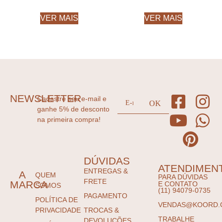
VER MAIS
VER MAIS
NEWSLETTER
Cadastre seu e-mail e
ganhe 5% de desconto
na primeira compra!
DÚVIDAS
ATENDIMEN
ENTREGAS &
A
QUEM
PARA DÚVIDAS
FRETE
MARCA
E CONTATO
SOMOS
(11) 94079-0735
PAGAMENTO
POLÍTICA DE
VENDAS@KOORD.
PRIVACIDADE
TROCAS &
TRABALHE
DEVOLUÇÕES