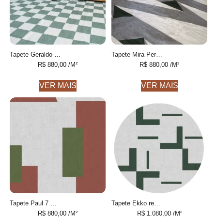
Tapete Geraldo Personalizável xadrez feito à mão, 100% algodão reciclado
Tapete Mira Personalizável Geométrico feito à mão, 100% algodão reciclado
R$
880,00
/M²
R$
880,00
/M²
VER MAIS
VER MAIS
Tapete Paul 7 Geométrico feito à mão, 100% algodão reciclado
Tapete Ekko redondo 4 geométrico feito à mão, 100% algodão reciclado
R$
880,00
/M²
R$
1.080,00
/M²