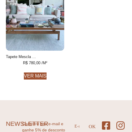
Tapete Mescla Personalizável feito à mão, 100% algodão reciclado
R$
780,00
/M²
VER MAIS
NEWSLETTER
Cadastre seu e-mail e
ganhe 5% de desconto