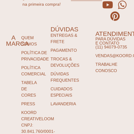
na primeira compra!
DÚVIDAS
ATENDIMEN
ENTREGAS &
A
QUEM
PARA DÚVIDAS
FRETE
MARCA
E CONTATO
SOMOS
(11) 94079-0735
PAGAMENTO
POLÍTICA DE
VENDAS@KOORD.
PRIVACIDADE
TROCAS &
TRABALHE
DEVOLUÇÕES
POLÍTICA
CONOSCO
COMERCIAL
DÚVIDAS
FREQUENTES
TABELA
DE
CUIDADOS
CORES
ESPECIAIS
PRESS
LAVANDERIA
KOORD
CREATIVELOOM
CNPJ:
30.841.760/0001-