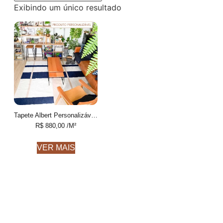
Exibindo um único resultado
Tapete Albert Personalizável desenhado feito à mão, 100% Algodão reciclado
R$
880,00
/M²
VER MAIS