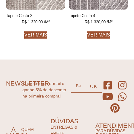
Tapete Cesta 3 Champagne feito à mão
Tapete Cesta 4 Fendi feito à mão
R$
1.320,00
/M²
R$
1.320,00
/M²
VER MAIS
VER MAIS
NEWSLETTER
Cadastre seu e-mail e
ganhe 5% de desconto
na primeira compra!
DÚVIDAS
ATENDIMEN
ENTREGAS &
A
QUEM
PARA DÚVIDAS
FRETE