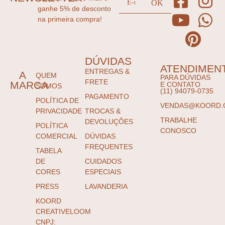
ganhe 5% de desconto
na primeira compra!
DÚVIDAS
ATENDIMEN
ENTREGAS &
A
QUEM
PARA DÚVIDAS
FRETE
MARCA
E CONTATO
SOMOS
(11) 94079-0735
PAGAMENTO
POLÍTICA DE
VENDAS@KOORD.
PRIVACIDADE
TROCAS &
TRABALHE
DEVOLUÇÕES
POLÍTICA
CONOSCO
COMERCIAL
DÚVIDAS
FREQUENTES
TABELA
DE
CUIDADOS
CORES
ESPECIAIS
PRESS
LAVANDERIA
KOORD
CREATIVELOOM
CNPJ: