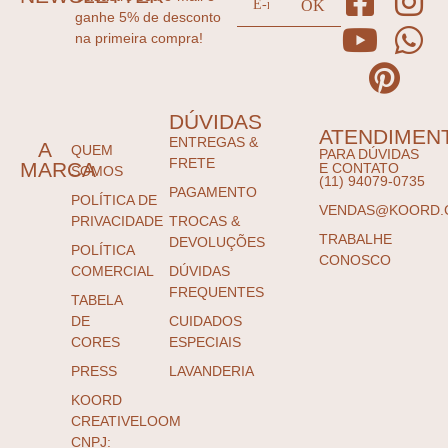
ganhe 5% de desconto
na primeira compra!
DÚVIDAS
ATENDIMEN
ENTREGAS &
A
QUEM
PARA DÚVIDAS
FRETE
MARCA
E CONTATO
SOMOS
(11) 94079-0735
PAGAMENTO
POLÍTICA DE
VENDAS@KOORD.
PRIVACIDADE
TROCAS &
TRABALHE
DEVOLUÇÕES
POLÍTICA
CONOSCO
COMERCIAL
DÚVIDAS
FREQUENTES
TABELA
DE
CUIDADOS
CORES
ESPECIAIS
PRESS
LAVANDERIA
KOORD
CREATIVELOOM
CNPJ: