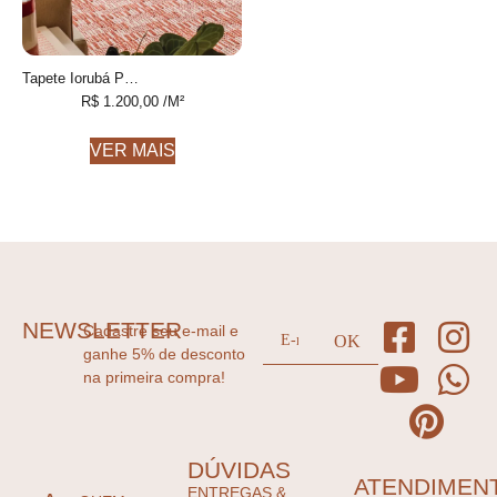
Tapete Iorubá Personalizável geométrico feito à mão, 100% algodão reciclado
R$
1.200,00
/M²
VER MAIS
NEWSLETTER
Cadastre seu e-mail e
ganhe 5% de desconto
na primeira compra!
DÚVIDAS
ATENDIMEN
ENTREGAS &