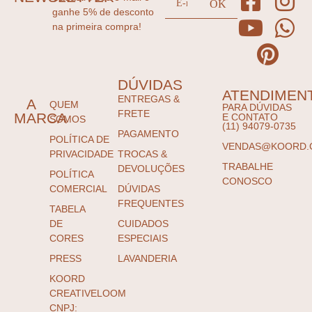
ganhe 5% de desconto
na primeira compra!
DÚVIDAS
ATENDIMEN
ENTREGAS &
A
QUEM
PARA DÚVIDAS
FRETE
MARCA
E CONTATO
SOMOS
(11) 94079-0735
PAGAMENTO
POLÍTICA DE
VENDAS@KOORD.
PRIVACIDADE
TROCAS &
TRABALHE
DEVOLUÇÕES
POLÍTICA
CONOSCO
COMERCIAL
DÚVIDAS
FREQUENTES
TABELA
DE
CUIDADOS
CORES
ESPECIAIS
PRESS
LAVANDERIA
KOORD
CREATIVELOOM
CNPJ: