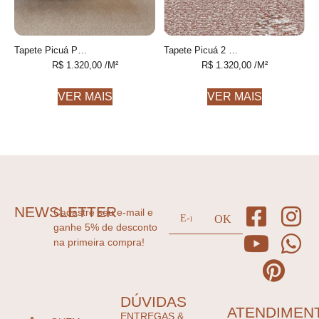
Tapete Picuá Personalizável feito à mão
Tapete Picuá 2 feito à mão
R$
1.320,00
/M²
R$
1.320,00
/M²
VER MAIS
VER MAIS
NEWSLETTER
Cadastre seu e-mail e
ganhe 5% de desconto
na primeira compra!
DÚVIDAS
ATENDIMEN
ENTREGAS &