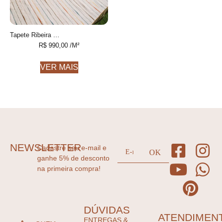
Tapete Ribeira Personalizável Listrado feito à mão, 100% algodão reciclado
R$
990,00
/M²
VER MAIS
NEWSLETTER
Cadastre seu e-mail e
ganhe 5% de desconto
na primeira compra!
DÚVIDAS
ATENDIMEN
ENTREGAS &