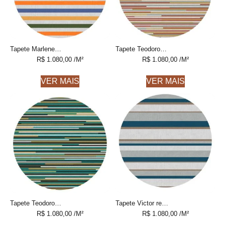
Tapete Marlene redondo 3 listrado feito à mão, 100% algodão reciclado
Tapete Teodoro redondo 1 Listras finas feito à mão, 100% algodão reciclado
R$
1.080,00
/M²
R$
1.080,00
/M²
VER MAIS
VER MAIS
Tapete Teodoro redondo 2 Listras finas feito à mão, 100% algodão reciclado
Tapete Victor redondo 2 Listrado feito à mão, 100% algodão reciclado
R$
1.080,00
/M²
R$
1.080,00
/M²