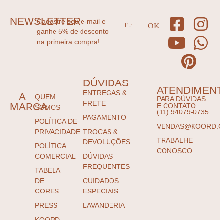
NEWSLETTER
Cadastre seu e-mail e
ganhe 5% de desconto
na primeira compra!
DÚVIDAS
ATENDIMEN
ENTREGAS &
A
QUEM
PARA DÚVIDAS
FRETE
MARCA
E CONTATO
SOMOS
(11) 94079-0735
PAGAMENTO
POLÍTICA DE
VENDAS@KOORD.
PRIVACIDADE
TROCAS &
TRABALHE
DEVOLUÇÕES
POLÍTICA
CONOSCO
COMERCIAL
DÚVIDAS
FREQUENTES
TABELA
DE
CUIDADOS
CORES
ESPECIAIS
PRESS
LAVANDERIA
KOORD