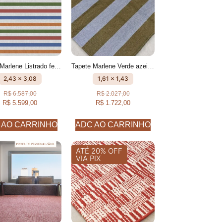
Tapete Marlene Listrado feito à mão, 100% algodão reciclado
Tapete Marlene Verde azeitona e Azul Celeste Listrado feito à mão, 100% algodão reciclado
2,43 x 3,08
1,61 x 1,43
R$
6.587,00
R$
2.027,00
R$
5.599,00
R$
1.722,00
 AO CARRINHO
ADC AO CARRINHO
ATÉ 20% OFF
VIA PIX