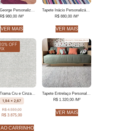
Tapete George Personalizável desenhado feito à mão, 100% algodão reciclado
Tapete Inácio Personalizável Listras Finas colorido feito à mão, 100% algodão reciclado
R$
980,00
/M²
R$
880,00
/M²
VER MAIS
VER MAIS
20% OFF
PIX
Tapete Trama Cru e Cinza Com textura feito à mão, 100% algodão reciclado
Tapete Entrelaço Personalizável Finas feito à mão, COM FIOS DE PET E ALGODÃO RECICLADO
R$
1.320,00
/M²
1,94 x 2,67
R$
4.559,00
VER MAIS
R$
3.875,00
 AO CARRINHO