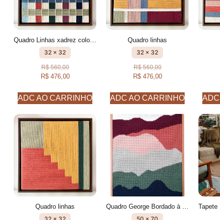
Quadro Linhas xadrez colorido
Quadro linhas
32 x 32
32 x 32
R$
560,00
R$
560,00
R$
476,00
R$
476,00
ADC AO CARRINHO
ADC AO CARRINHO
ADC
Quadro linhas
Quadro George Bordado à mão
32 x 32
50 x 70