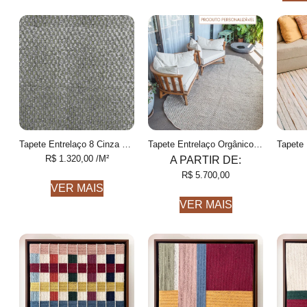
Tapete Entrelaço 8 Cinza e Azeitona Finas feito à mão, COM FIOS DE PET E ALGODÃO RECICLADO
Tapete Entrelaço Orgânico Personalizável Formas orgânicas, Feito à mão
R$
1.320,00
/M²
A PARTIR DE:
R$
5.700,00
VER MAIS
VER MAIS