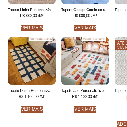
Tapete Linha Personalizável listrado feito à mão, 100% algodão reciclado
Tapete George Cotelê de algodão desenhado feito à mão
R$
880,00
/M²
R$
980,00
/M²
VER MAIS
VER MAIS
ATÉ 
VIA 
Tapete Dama Personalizável Xadrez feito à mão, 100% algodão reciclado
Tapete Jac Personalizável Geométrico colorido feito à mão
R$
1.100,00
/M²
R$
1.100,00
/M²
VER MAIS
VER MAIS
ADC