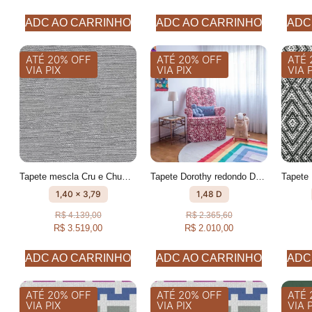
ADC AO CARRINHO
ADC AO CARRINHO
ADC
ATÉ 20% OFF
ATÉ 20% OFF
ATÉ 
VIA PIX
VIA PIX
VIA 
Tapete mescla Cru e Chumbo feito à mão, 100% algodão reciclado
Tapete Dorothy redondo Desenhado feito à mão, 100% algodão reciclado
1,40 x 3,79
1,48 D
R$
4.139,00
R$
2.365,60
R$
3.519,00
R$
2.010,00
ADC AO CARRINHO
ADC AO CARRINHO
ADC
ATÉ 20% OFF
ATÉ 20% OFF
ATÉ 
VIA PIX
VIA PIX
VIA 