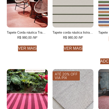
Tapete Corda náutica Trama Personalizável feito à mão
Tapete corda náutica listrado Personalizável feito à mão
R$
980,00
/M²
R$
980,00
/M²
VER MAIS
VER MAIS
ADC
ATÉ 20% OFF
VIA PIX