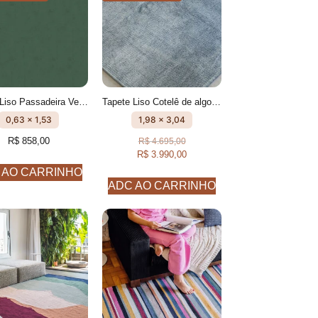
Tapete Liso Passadeira Verde Militar feito à mão, 100% algodão reciclado
Tapete Liso Cotelê de algodão Anis feito à mão
0,63 x 1,53
1,98 x 3,04
R$
858,00
R$
4.695,00
R$
3.990,00
 AO CARRINHO
ADC AO CARRINHO