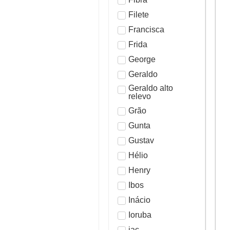
Filete
Francisca
Frida
George
Geraldo
Geraldo alto
relevo
Grão
Gunta
Gustav
Hélio
Henry
Ibos
Inácio
Ioruba
jac