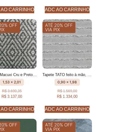
 AO CARRINHO
ADC AO CARRINHO
20% OFF
ATÉ 20% OFF
PIX
VIA PIX
Tapete Macuxi Cru e Preto feito à mão, 100% algodão reciclado
Tapete TATO feito à mão, 100% algodão reciclado
1,53 x 2,01
0,90 x 1,98
R$
3.690,35
R$
1.569,00
R$
3.137,00
R$
1.334,00
 AO CARRINHO
ADC AO CARRINHO
20% OFF
ATÉ 20% OFF
PIX
VIA PIX