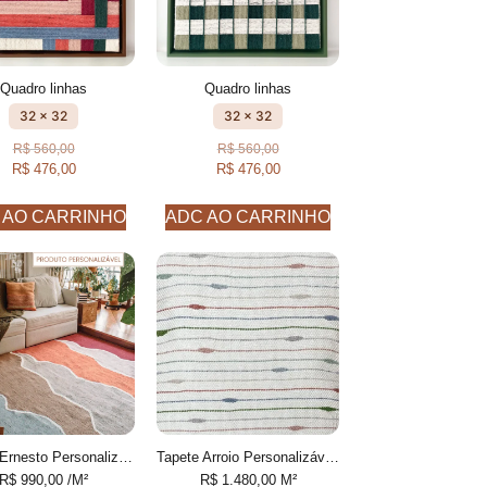
Quadro linhas
Quadro linhas
32 x 32
32 x 32
R$
560,00
R$
560,00
R$
476,00
R$
476,00
 AO CARRINHO
ADC AO CARRINHO
Tapete Ernesto Personalizável feito à mão, 100% algodão reciclado
Tapete Arroio Personalizável desenhado feito à mão, 100% Fios de PET reciclado
R$
990,00
/M²
R$
1.480,00
M²