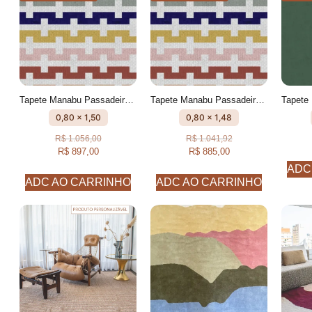
Tapete Manabu Passadeira Geométrico feito à mão, 100% algodão reciclado
Tapete Manabu Passadeira Geométrico feito à mão, 100% algodão reciclado
0,80 x 1,50
0,80 x 1,48
R$
1.056,00
R$
1.041,92
R$
897,00
R$
885,00
ADC
ADC AO CARRINHO
ADC AO CARRINHO