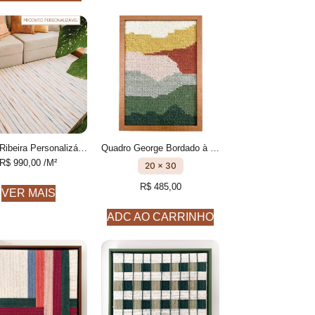
Tapete Ribeira Personalizável Listrado feito à mão, 100% algodão reciclado
Quadro George Bordado à mão
R$
990,00
/M²
20 x 30
R$
485,00
VER MAIS
ADC AO CARRINHO