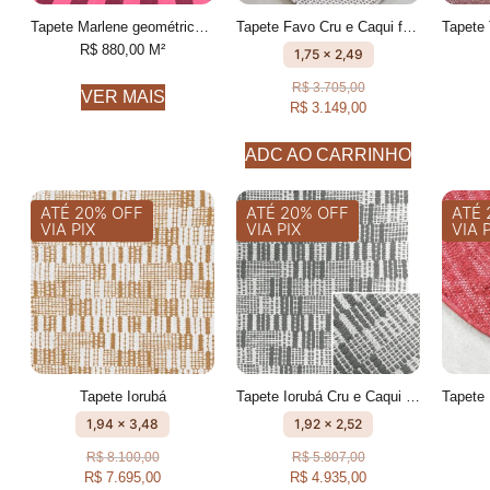
Tapete Marlene geométrico feito à mão, 100% algodão reciclado
Tapete Favo Cru e Caqui feito à mão, 100% algodão reciclado
R$
880,00
M²
1,75 x 2,49
R$
3.705,00
VER MAIS
R$
3.149,00
ADC AO CARRINHO
ATÉ 20% OFF
ATÉ 20% OFF
ATÉ 
VIA PIX
VIA PIX
VIA 
Tapete Iorubá
Tapete Iorubá Cru e Caqui geométrico feito à mão, 100% algodão reciclado
1,94 x 3,48
1,92 x 2,52
R$
8.100,00
R$
5.807,00
R$
7.695,00
R$
4.935,00