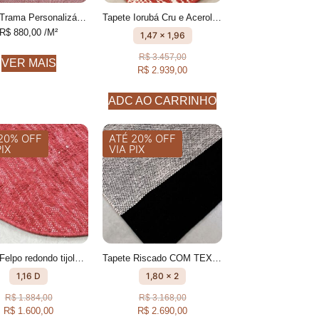
Tapete Trama Personalizável Com textura feito à mão, 100% algodão reciclado
Tapete Iorubá Cru e Acerola geométrico feito à mão, 100% algodão reciclado
R$
880,00
/M²
1,47 x 1,96
R$
3.457,00
VER MAIS
R$
2.939,00
ADC AO CARRINHO
20% OFF
ATÉ 20% OFF
PIX
VIA PIX
Tapete Felpo redondo tijolo Fios peludos feito à mão, 100% algodão reciclado
Tapete Riscado COM TEXTURA FEITO À MÃO, 100% ALGODÃO RECICLADO
1,16 D
1,80 x 2
R$
1.884,00
R$
3.168,00
R$
1.600,00
R$
2.690,00