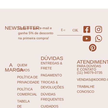
NEWSLETTER
Cadastre seu e-mail e
ganhe 5% de desconto
na primeira compra!
DÚVIDAS
ATENDIMEN
ENTREGAS &
A
QUEM
PARA DÚVIDAS
FRETE
MARCA
E CONTATO
SOMOS
(11) 94079-0735
PAGAMENTO
POLÍTICA DE
VENDAS@KOORD.
PRIVACIDADE
TROCAS &
TRABALHE
DEVOLUÇÕES
POLÍTICA
CONOSCO
COMERCIAL
DÚVIDAS
FREQUENTES
TABELA
DE
CUIDADOS