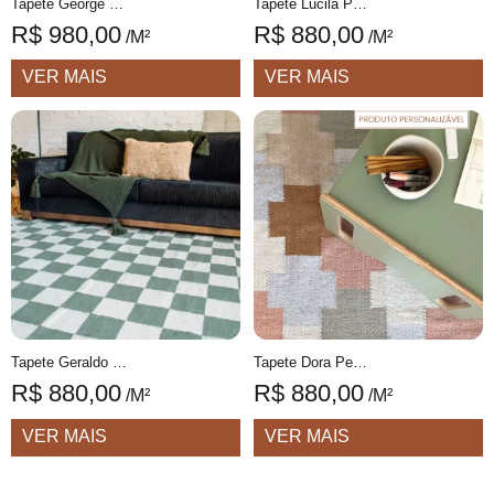
Tapete George Personalizável desenhado feito à mão, 100% algodão reciclado
Tapete Lucila Personalizável Desenhado feito à mão, 100% algodão reciclado
R$
980,00
R$
880,00
/M²
/M²
VER MAIS
VER MAIS
Tapete Geraldo Personalizável xadrez feito à mão, 100% algodão reciclado
Tapete Dora Personalizável geométrico feito à mão, 100% algodão reciclado
R$
880,00
R$
880,00
/M²
/M²
VER MAIS
VER MAIS