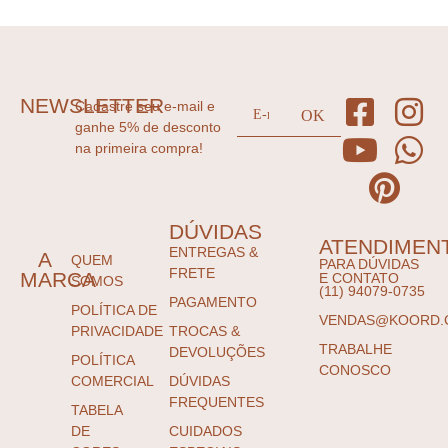
NEWSLETTER
Cadastre seu e-mail e
ganhe 5% de desconto
na primeira compra!
DÚVIDAS
ATENDIMEN
ENTREGAS &
A
QUEM
PARA DÚVIDAS
FRETE
MARCA
E CONTATO
SOMOS
(11) 94079-0735
PAGAMENTO
POLÍTICA DE
VENDAS@KOORD.
PRIVACIDADE
TROCAS &
TRABALHE
DEVOLUÇÕES
POLÍTICA
CONOSCO
COMERCIAL
DÚVIDAS
FREQUENTES
TABELA
DE
CUIDADOS