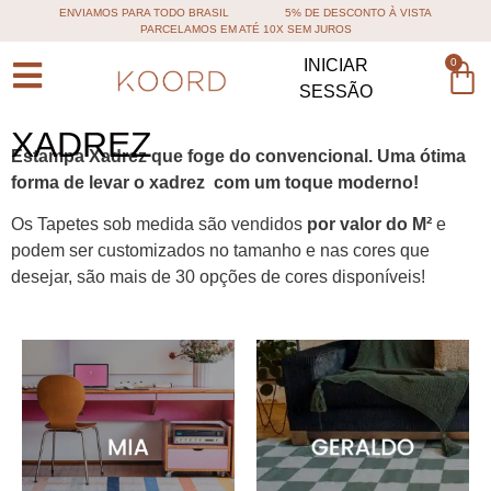
ENVIAMOS PARA TODO BRASIL
5% DE DESCONTO À VISTA
PARCELAMOS EM ATÉ 10X SEM JUROS
0
INICIAR
SESSÃO
XADREZ
Estampa Xadrez que foge do convencional. Uma ótima
forma de levar o xadrez com um toque moderno!
Os Tapetes sob medida são vendidos
por valor do M²
e
podem ser customizados no tamanho e nas cores que
desejar, são mais de 30 opções de cores disponíveis!