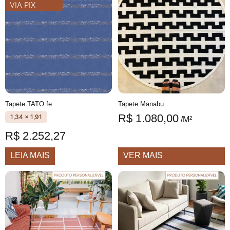
VIA PIX
Tapete TATO feito à mão, 100% algodão reciclado
Tapete Manabu redondo 1 desenhado areia e preto feito à mão, 100% algodão reciclado
R$
1.080,00
1,34 x 1,91
/M²
R$
2.252,27
LEIA MAIS
VER MAIS