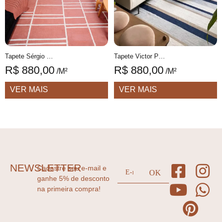
Tapete Sérgio Personalizável Design Moderno feito à mão, 100% algodão reciclado
Tapete Victor Personalizável Listrado feito à mão, 100% algodão reciclado
R$
880,00
R$
880,00
/M²
/M²
VER MAIS
VER MAIS
NEWSLETTER
Cadastre seu e-mail e
ganhe 5% de desconto
na primeira compra!