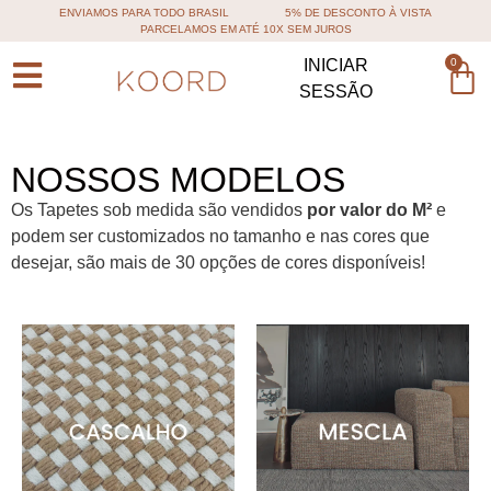
ENVIAMOS PARA TODO BRASIL
5% DE DESCONTO À VISTA
PARCELAMOS EM ATÉ 10X SEM JUROS
0
INICIAR
SESSÃO
NOSSOS MODELOS
Os Tapetes sob medida são vendidos
por valor do M²
e
podem ser customizados no tamanho e nas cores que
desejar, são mais de 30 opções de cores disponíveis!