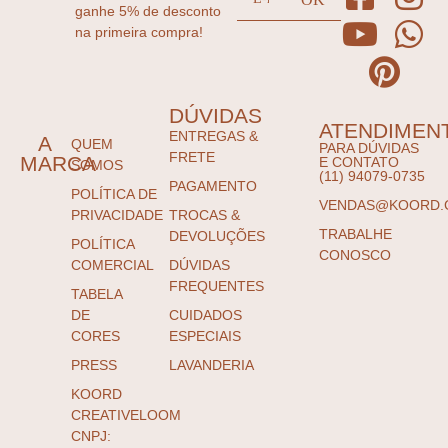
ganhe 5% de desconto
na primeira compra!
DÚVIDAS
ATENDIMEN
ENTREGAS &
A
QUEM
PARA DÚVIDAS
FRETE
MARCA
E CONTATO
SOMOS
(11) 94079-0735
PAGAMENTO
POLÍTICA DE
VENDAS@KOORD.
PRIVACIDADE
TROCAS &
TRABALHE
DEVOLUÇÕES
POLÍTICA
CONOSCO
COMERCIAL
DÚVIDAS
FREQUENTES
TABELA
DE
CUIDADOS
CORES
ESPECIAIS
PRESS
LAVANDERIA
KOORD
CREATIVELOOM
CNPJ: