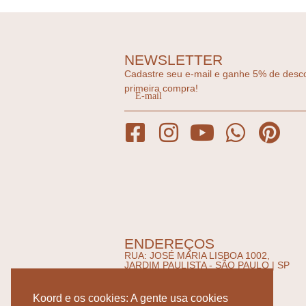
NEWSLETTER
Cadastre seu e-mail e ganhe 5% de desc
primeira compra!
ENDEREÇOS
RUA: JOSÉ MARIA LISBOA 1002,
JARDIM PAULISTA - SÃO PAULO | SP
SEG-SEXTA 10:00 - 19:00
SÁBADO 10:00 - 15:00
ATELIER PER LA CASA
Koord e os cookies: A gente usa cookies
RUA: JOSÉ SAPIENZA 349,