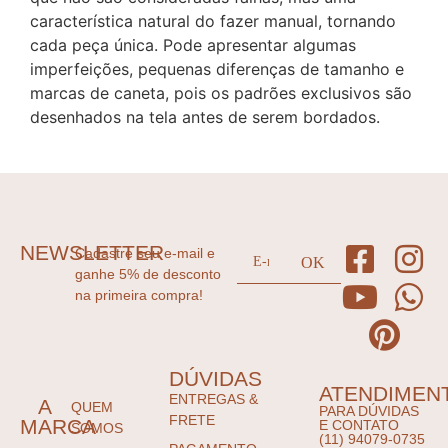
característica natural do fazer manual, tornando
cada peça única. Pode apresentar algumas
imperfeições, pequenas diferenças de tamanho e
marcas de caneta, pois os padrões exclusivos são
desenhados na tela antes de serem bordados.
NEWSLETTER
Cadastre seu e-mail e
ganhe 5% de desconto
na primeira compra!
DÚVIDAS
ATENDIMEN
ENTREGAS &
A
QUEM
PARA DÚVIDAS
FRETE
MARCA
E CONTATO
SOMOS
(11) 94079-0735