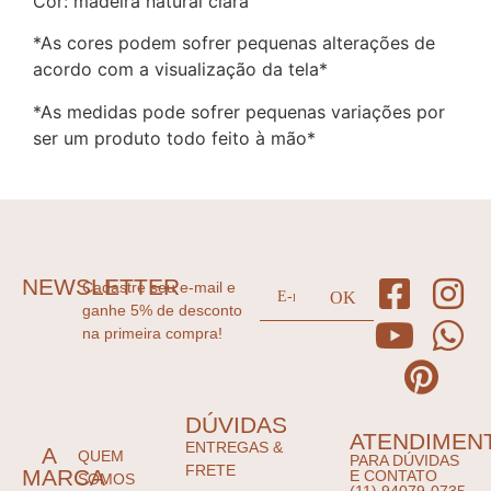
Cor: madeira natural clara
*As cores podem sofrer pequenas alterações de
acordo com a visualização da tela*
*As medidas pode sofrer pequenas variações por
ser um produto todo feito à mão*
NEWSLETTER
Cadastre seu e-mail e
ganhe 5% de desconto
na primeira compra!
DÚVIDAS
ATENDIMEN
ENTREGAS &
A
QUEM
PARA DÚVIDAS
FRETE
MARCA
E CONTATO
SOMOS
(11) 94079-0735