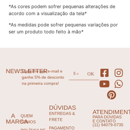
*As cores podem sofrer pequenas alterações de
acordo com a visualização da tela*
*As medidas pode sofrer pequenas variações por
ser um produto todo feito à mão*
NEWSLETTER
Cadastre seu e-mail e
ganhe 5% de desconto
na primeira compra!
DÚVIDAS
ATENDIMEN
ENTREGAS &
A
QUEM
PARA DÚVIDAS
FRETE
MARCA
E CONTATO
SOMOS
(11) 94079-0735
PAGAMENTO