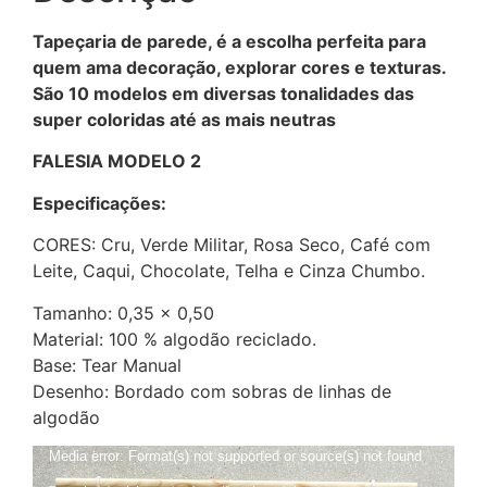
Tapeçaria de parede, é a escolha perfeita para
quem ama decoração, explorar cores e texturas.
São 10 modelos em diversas tonalidades das
super coloridas até as mais neutras
FALESIA MODELO 2
Especificações:
CORES: Cru, Verde Militar, Rosa Seco, Café com
Leite, Caqui, Chocolate, Telha e Cinza Chumbo.
Tamanho: 0,35 x 0,50
Material: 100 % algodão reciclado.
Base: Tear Manual
Desenho: Bordado com sobras de linhas de
algodão
Tocador
Media error: Format(s) not supported or source(s) not found
de