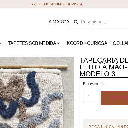
5% DE DESCONTO À VISTA
A MARCA
TAPETES SOB MEDIDA
KOORD + CURIOSA
COLLA
TAPEÇARIA D
FEITO À MÃO-
MODELO 3
Em estoque
ADC A
PEÇA ÚNICA!
*IN