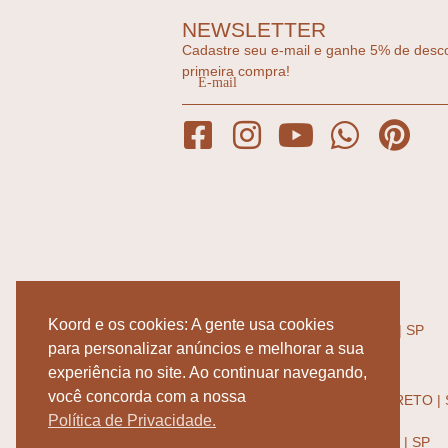
NEWSLETTER
Cadastre seu e-mail e ganhe 5% de desc
primeira compra!
ENDEREÇOS
RUA: JOSÉ MARIA LISBOA 1002,
Koord e os cookies: A gente usa cookies
JARDIM PAULISTA - SÃO PAULO | SP
SEG-SEXTA 10:00 - 19:00
para personalizar anúncios e melhorar a sua
SÁBADO 10:00 - 15:00
ATELIER PER LA CASA
experiência no site. Ao continuar navegando,
RUA: JOSÉ SAPIENZA 349,
você concorda com a nossa
JARDIM SÃO LUIZ - RIBEIRÃO PRETO | 
SEG-SEXTA 08:00 - 18:00
Política de Privacidade.
AV: INDEPENDÊNCIA 3840,
RES. FLORIDA RIBEIRÃO PRETO | SP