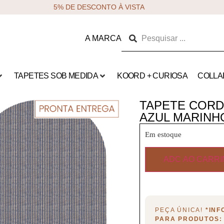
5% DE DESCONTO À VISTA
A MARCA
TAPETES SOB MEDIDA
KOORD + CURIOSA
COLLA
TAPETE CORDE
AZUL MARINHO
Em estoque
ADC AO CARR
PEÇA ÚNICA!
*IN
PARA PRODUTOS: