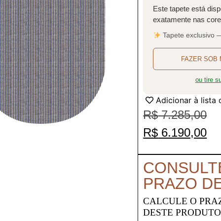
Este tapete está disp
exatamente nas cores
Tapete exclusivo 
FAZER SOB 
ou tire 
Adicionar à lista
R$
7.285,00
R$
6.190,00
CONSULT
PRAZO D
CALCULE O PRA
DESTE PRODUT