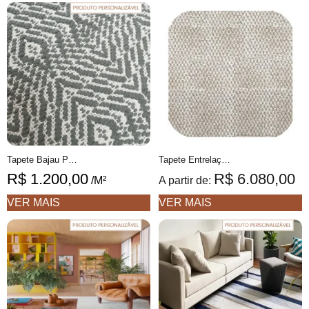
Tapete Bajau Personalizável geométrico feito à mão, 100% algodão reciclado
Tapete Entrelaço Orgânico 5Q Bege e Café com leite Formas orgânicas, Feito à mão COM FIOS DE PET E ALGODÃO RECICLADO
R$
1.200,00
R$
6.080,00
/M²
A partir de:
VER MAIS
VER MAIS