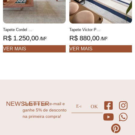
Tapete Cordel Personalizável Listras Finas feito à mão, COM FIOS DE PET E ALGODÃO RECICLADO
Tapete Victor Personalizável Listrado feito à mão, 100% algodão reciclado
R$
1.250,00
R$
880,00
/M²
/M²
VER MAIS
VER MAIS
NEWSLETTER
Cadastre seu e-mail e
ganhe 5% de desconto
na primeira compra!