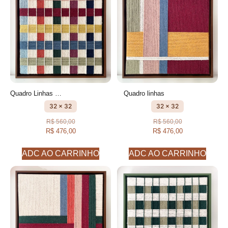
Quadro Linhas xadrez colorido
Quadro linhas
32 x 32
32 x 32
R$
560,00
R$
560,00
R$
476,00
R$
476,00
ADC AO CARRINHO
ADC AO CARRINHO