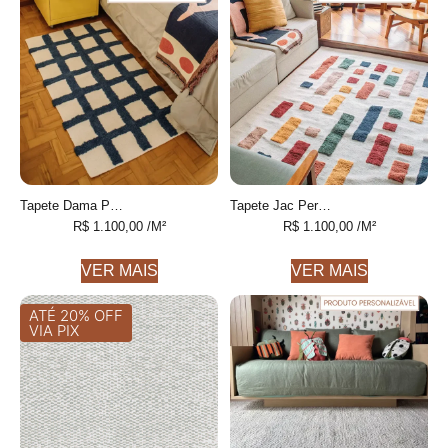
Tapete Dama Personalizável Xadrez feito à mão, 100% algodão reciclado
Tapete Jac Personalizável Geométrico colorido feito à mão
R$
1.100,00
/M²
R$
1.100,00
/M²
VER MAIS
VER MAIS
ATÉ 20% OFF
VIA PIX