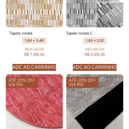
Tapete Iorubá
Tapete Iorubá Cru e Caqui geométrico feito à mão, 100% algodão reciclado
1,94 x 3,48
1,92 x 2,52
R$
8.100,00
R$
5.807,00
R$
7.695,00
R$
4.935,00
ADC AO CARRINHO
ADC AO CARRINHO
ATÉ 20% OFF
ATÉ 20% OFF
VIA PIX
VIA PIX