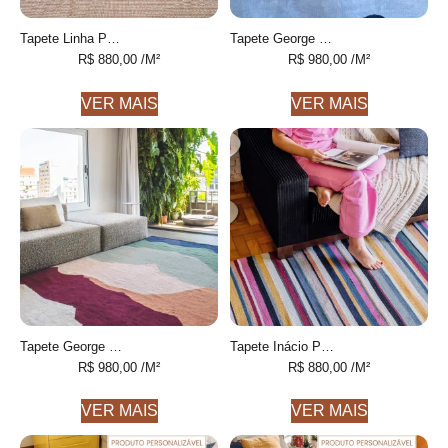
Tapete Linha Personalizável listrado feito à mão, 100% algodão reciclado
Tapete George Cotelê de algodão desenhado feito à mão
R$
880,00
/M²
R$
980,00
/M²
VER MAIS
VER MAIS
Tapete George Personalizável desenhado feito à mão, 100% algodão reciclado
Tapete Inácio Personalizável Listras Finas colorido feito à mão, 100% algodão reciclado
R$
980,00
/M²
R$
880,00
/M²
VER MAIS
VER MAIS