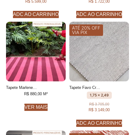
R$
5.599,00
R$
1.722,00
ADC AO CARRINHO
ADC AO CARRINHO
ATÉ 20% OFF
VIA PIX
Tapete Marlene geométrico feito à mão, 100% algodão reciclado
Tapete Favo Cru e Caqui feito à mão, 100% algodão reciclado
R$
880,00
M²
1,75 x 2,49
R$
3.705,00
VER MAIS
R$
3.149,00
ADC AO CARRINHO