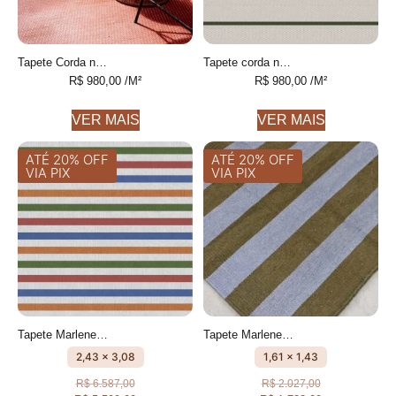
Tapete Corda náutica Trama Personalizável feito à mão
Tapete corda náutica listrado Personalizável feito à mão
R$
980,00
/M²
R$
980,00
/M²
VER MAIS
VER MAIS
ATÉ 20% OFF
ATÉ 20% OFF
VIA PIX
VIA PIX
Tapete Marlene Listrado feito à mão, 100% algodão reciclado
Tapete Marlene Verde azeitona e Azul Celeste Listrado feito à mão, 100% algodão reciclado
2,43 x 3,08
1,61 x 1,43
R$
6.587,00
R$
2.027,00