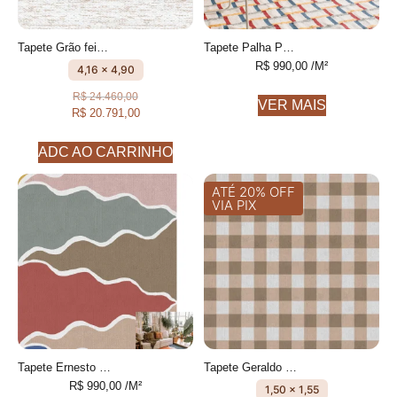
Tapete Grão feito à mão, 80% algodão reciclado e 20% Cotelê de algodão
Tapete Palha Personalizável feito à mão, 100% algodão reciclado
R$
990,00
/M²
4,16 x 4,90
R$
24.460,00
VER MAIS
R$
20.791,00
ADC AO CARRINHO
ATÉ 20% OFF
VIA PIX
Tapete Ernesto 2 desenhado feito à mão, 100% algodão reciclado
Tapete Geraldo xadrez feito à mão, 100% algodão reciclado
R$
990,00
/M²
1,50 x 1,55