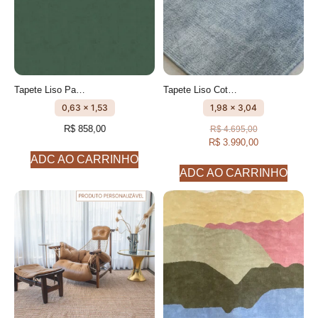
Tapete Liso Passadeira Verde Militar feito à mão, 100% algodão reciclado
Tapete Liso Cotelê de algodão Anis feito à mão
0,63 x 1,53
1,98 x 3,04
R$
858,00
R$
4.695,00
R$
3.990,00
ADC AO CARRINHO
ADC AO CARRINHO