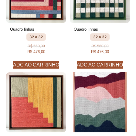
Quadro linhas
Quadro linhas
32 x 32
32 x 32
R$
560,00
R$
560,00
R$
476,00
R$
476,00
ADC AO CARRINHO
ADC AO CARRINHO