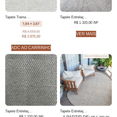
Tapete Trama Cru e Cinza Com textura feito à mão, 100% algodão reciclado
Tapete Entrelaço Personalizável Finas feito à mão, COM FIOS DE PET E ALGODÃO RECICLADO
R$
1.320,00
/M²
1,94 x 2,67
R$
4.559,00
VER MAIS
R$
3.875,00
ADC AO CARRINHO
Tapete Entrelaço 8 Cinza e Azeitona Finas feito à mão, COM FIOS DE PET E ALGODÃO RECICLADO
Tapete Entrelaço Orgânico Personalizável Formas orgânicas, Feito à mão
R$
1.320,00
/M²