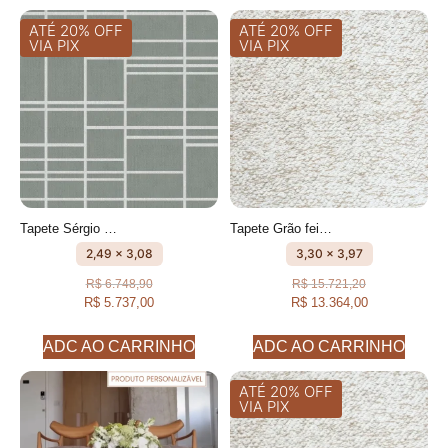
ATÉ 20% OFF
ATÉ 20% OFF
VIA PIX
VIA PIX
Tapete Sérgio Cru e Caqui Design Moderno feito à mão, 100% algodão reciclado
Tapete Grão feito à mão, 80% algodão reciclado e 20% Cotelê de algodão
2,49 x 3,08
3,30 x 3,97
R$
6.748,90
R$
15.721,20
R$
5.737,00
R$
13.364,00
ADC AO CARRINHO
ADC AO CARRINHO
ATÉ 20% OFF
VIA PIX