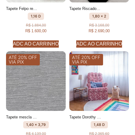
Tapete Felpo redondo tijolo Fios peludos feito à mão, 100% algodão reciclado
Tapete Riscado COM TEXTURA FEITO À MÃO, 100% ALGODÃO RECICLADO
1,16 D
1,80 x 2
R$
1.884,00
R$
3.168,00
R$
1.600,00
R$
2.690,00
ADC AO CARRINHO
ADC AO CARRINHO
ATÉ 20% OFF
ATÉ 20% OFF
VIA PIX
VIA PIX
Tapete mescla Cru e Chumbo feito à mão, 100% algodão reciclado
Tapete Dorothy redondo Desenhado feito à mão, 100% algodão reciclado
1,40 x 3,79
1,48 D
R$
4.139,00
R$
2.365,60