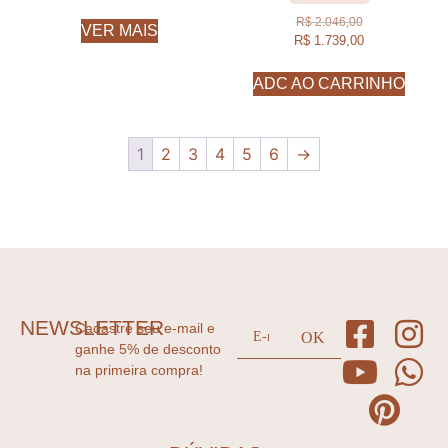
R$
2.046,00
VER MAIS
R$
1.739,00
ADC AO CARRINHO
1
2
3
4
5
6
→
NEWSLETTER
Cadastre seu e-mail e
ganhe 5% de desconto
na primeira compra!