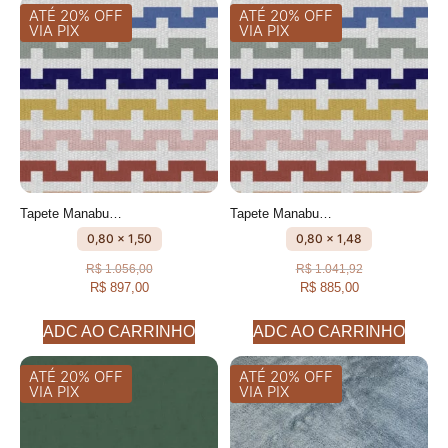
ATÉ 20% OFF
ATÉ 20% OFF
VIA PIX
VIA PIX
Tapete Manabu Passadeira Geométrico feito à mão, 100% algodão reciclado
Tapete Manabu Passadeira Geométrico feito à mão, 100% algodão reciclado
0,80 x 1,50
0,80 x 1,48
R$
1.056,00
R$
1.041,92
R$
897,00
R$
885,00
ADC AO CARRINHO
ADC AO CARRINHO
ATÉ 20% OFF
ATÉ 20% OFF
VIA PIX
VIA PIX