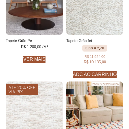
Tapete Grão Personalizável feito à mão, 80% algodão reciclado e 20% Cotelê de algodão
Tapete Grão feito à mão, 80% algodão reciclado e 20% Cotelê de algodão
R$
1.200,00
/M²
3,68 x 2,70
R$
11.924,00
VER MAIS
R$
10.135,00
ADC AO CARRINHO
ATÉ 20% OFF
VIA PIX