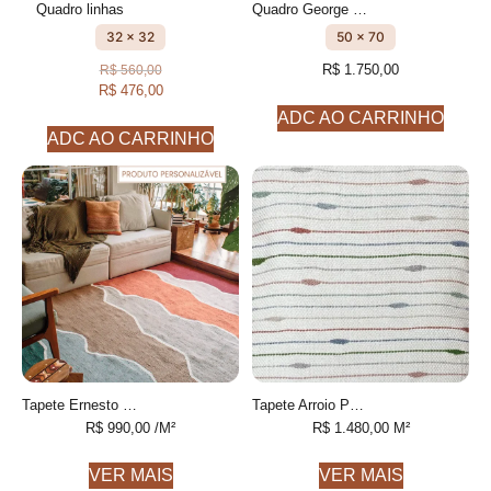
Quadro linhas
Quadro George Bordado à mão
32 x 32
50 x 70
R$
1.750,00
R$
560,00
R$
476,00
ADC AO CARRINHO
ADC AO CARRINHO
Tapete Ernesto Personalizável feito à mão, 100% algodão reciclado
Tapete Arroio Personalizável desenhado feito à mão, 100% Fios de PET reciclado
R$
990,00
/M²
R$
1.480,00
M²
VER MAIS
VER MAIS