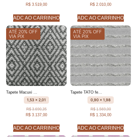
R$
3.519,00
R$
2.010,00
ADC AO CARRINHO
ADC AO CARRINHO
ATÉ 20% OFF
ATÉ 20% OFF
VIA PIX
VIA PIX
Tapete Macuxi Cru e Preto feito à mão, 100% algodão reciclado
Tapete TATO feito à mão, 100% algodão reciclado
1,53 x 2,01
0,90 x 1,98
R$
3.690,35
R$
1.569,00
R$
3.137,00
R$
1.334,00
ADC AO CARRINHO
ADC AO CARRINHO