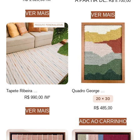
A PARTIR DE:
R$
5.700,00
VER MAIS
VER MAIS
Tapete Ribeira Personalizável Listrado feito à mão, 100% algodão reciclado
Quadro George Bordado à mão
R$
990,00
/M²
20 x 30
R$
485,00
VER MAIS
ADC AO CARRINHO