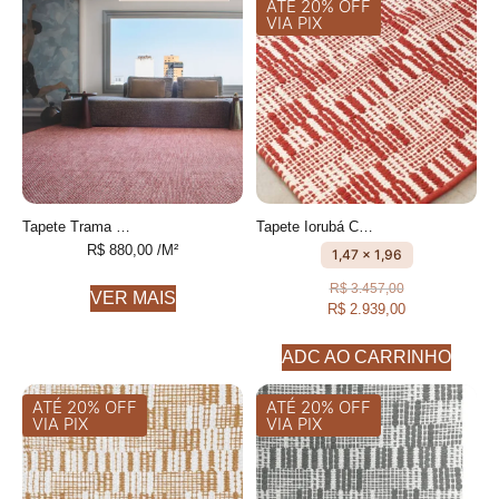
ATÉ 20% OFF
VIA PIX
Tapete Trama Personalizável Com textura feito à mão, 100% algodão reciclado
Tapete Iorubá Cru e Acerola geométrico feito à mão, 100% algodão reciclado
R$
880,00
/M²
1,47 x 1,96
R$
3.457,00
VER MAIS
R$
2.939,00
ADC AO CARRINHO
ATÉ 20% OFF
ATÉ 20% OFF
VIA PIX
VIA PIX