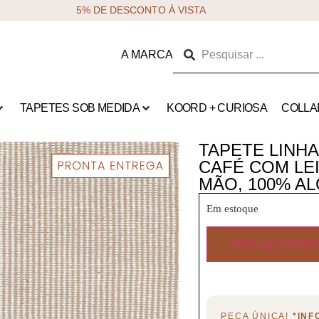
5% DE DESCONTO À VISTA
A MARCA
TAPETES SOB MEDIDA
KOORD + CURIOSA
COLLA
TAPETE LINHA 
CAFÉ COM LEI
MÃO, 100% A
Em estoque
ADC AO CARR
PEÇA ÚNICA!
*IN