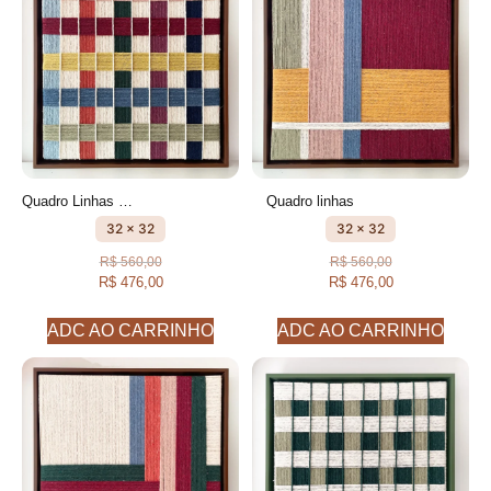
Quadro Linhas xadrez colorido
Quadro linhas
32 x 32
32 x 32
R$
560,00
R$
560,00
R$
476,00
R$
476,00
ADC AO CARRINHO
ADC AO CARRINHO