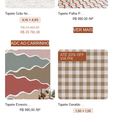
Tapete Grão feito à mão, 80% algodão reciclado e 20% Cotelê de algodão
Tapete Palha Personalizável feito à mão, 100% algodão reciclado
R$
990,00
/M²
4,16 x 4,90
R$
24.460,00
VER MAIS
R$
20.791,00
ADC AO CARRINHO
ATÉ 20% OFF
VIA PIX
Tapete Ernesto 2 desenhado feito à mão, 100% algodão reciclado
Tapete Geraldo xadrez feito à mão, 100% algodão reciclado
R$
990,00
/M²
1,50 x 1,55