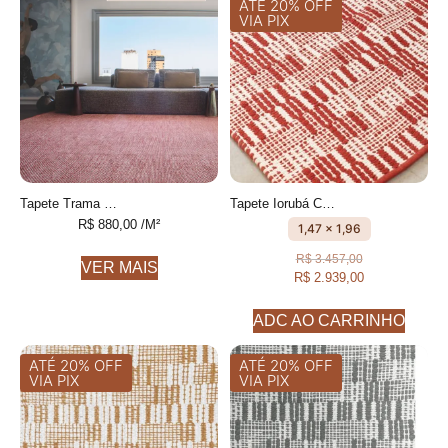
ATÉ 20% OFF
VIA PIX
Tapete Trama Personalizável Com textura feito à mão, 100% algodão reciclado
Tapete Iorubá Cru e Acerola geométrico feito à mão, 100% algodão reciclado
R$
880,00
/M²
1,47 x 1,96
R$
3.457,00
VER MAIS
R$
2.939,00
ADC AO CARRINHO
ATÉ 20% OFF
ATÉ 20% OFF
VIA PIX
VIA PIX