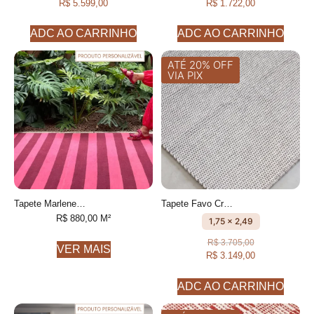
R$
5.599,00
R$
1.722,00
ADC AO CARRINHO
ADC AO CARRINHO
ATÉ 20% OFF
VIA PIX
Tapete Marlene geométrico feito à mão, 100% algodão reciclado
Tapete Favo Cru e Caqui feito à mão, 100% algodão reciclado
R$
880,00
M²
1,75 x 2,49
R$
3.705,00
VER MAIS
R$
3.149,00
ADC AO CARRINHO