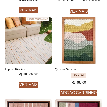
A PARTIR DE:
R$
5.700,00
VER MAIS
VER MAIS
Tapete Ribeira Personalizável Listrado feito à mão, 100% algodão reciclado
Quadro George Bordado à mão
R$
990,00
/M²
20 x 30
R$
485,00
VER MAIS
ADC AO CARRINHO