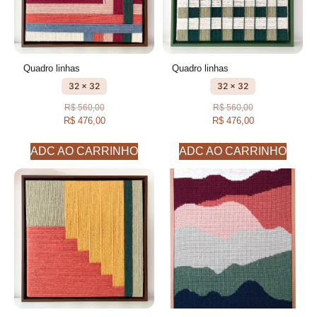
Quadro linhas
Quadro linhas
32 x 32
32 x 32
R$
560,00
R$
560,00
R$
476,00
R$
476,00
ADC AO CARRINHO
ADC AO CARRINHO