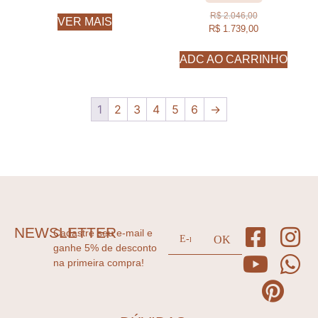
R$
2.046,00
VER MAIS
R$
1.739,00
ADC AO CARRINHO
1
2
3
4
5
6
→
NEWSLETTER
Cadastre seu e-mail e
ganhe 5% de desconto
na primeira compra!