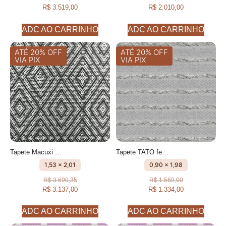
R$
3.519,00
R$
2.010,00
ADC AO CARRINHO
ADC AO CARRINHO
ATÉ 20% OFF
ATÉ 20% OFF
VIA PIX
VIA PIX
Tapete Macuxi Cru e Preto feito à mão, 100% algodão reciclado
Tapete TATO feito à mão, 100% algodão reciclado
1,53 x 2,01
0,90 x 1,98
R$
3.690,35
R$
1.569,00
R$
3.137,00
R$
1.334,00
ADC AO CARRINHO
ADC AO CARRINHO