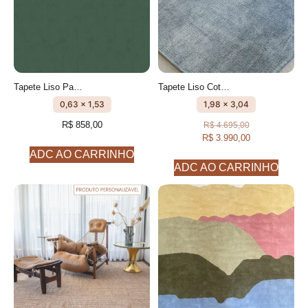
Tapete Liso Passadeira Verde Militar feito à mão, 100% algodão reciclado
Tapete Liso Cotelê de algodão Anis feito à mão
0,63 x 1,53
1,98 x 3,04
R$
858,00
R$
4.695,00
R$
3.990,00
ADC AO CARRINHO
ADC AO CARRINHO