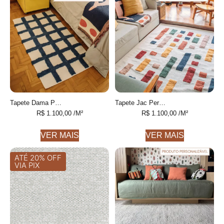
Tapete Dama Personalizável Xadrez feito à mão, 100% algodão reciclado
Tapete Jac Personalizável Geométrico colorido feito à mão
R$
1.100,00
/M²
R$
1.100,00
/M²
VER MAIS
VER MAIS
ATÉ 20% OFF
VIA PIX