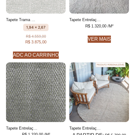
Tapete Trama Cru e Cinza Com textura feito à mão, 100% algodão reciclado
Tapete Entrelaço Personalizável Finas feito à mão, COM FIOS DE PET E ALGODÃO RECICLADO
R$
1.320,00
/M²
1,94 x 2,67
R$
4.559,00
VER MAIS
R$
3.875,00
ADC AO CARRINHO
Tapete Entrelaço 8 Cinza e Azeitona Finas feito à mão, COM FIOS DE PET E ALGODÃO RECICLADO
Tapete Entrelaço Orgânico Personalizável Formas orgânicas, Feito à mão
R$
1.320,00
/M²