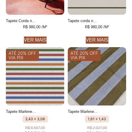
Tapete Corda náutica Trama Personalizável feito à mão
Tapete corda náutica listrado Personalizável feito à mão
R$
980,00
/M²
R$
980,00
/M²
VER MAIS
VER MAIS
ATÉ 20% OFF
ATÉ 20% OFF
VIA PIX
VIA PIX
Tapete Marlene Listrado feito à mão, 100% algodão reciclado
Tapete Marlene Verde azeitona e Azul Celeste Listrado feito à mão, 100% algodão reciclado
2,43 x 3,08
1,61 x 1,43
R$
6.587,00
R$
2.027,00