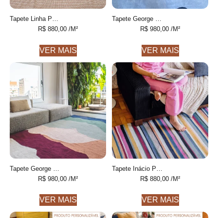
Tapete Linha Personalizável listrado feito à mão, 100% algodão reciclado
Tapete George Cotelê de algodão desenhado feito à mão
R$
880,00
/M²
R$
980,00
/M²
VER MAIS
VER MAIS
Tapete George Personalizável desenhado feito à mão, 100% algodão reciclado
Tapete Inácio Personalizável Listras Finas colorido feito à mão, 100% algodão reciclado
R$
980,00
/M²
R$
880,00
/M²
VER MAIS
VER MAIS