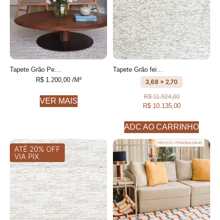
Tapete Grão Personalizável feito à mão, 80% algodão reciclado e 20% Cotelê de algodão
Tapete Grão feito à mão, 80% algodão reciclado e 20% Cotelê de algodão
R$
1.200,00
/M²
3,68 x 2,70
R$
11.924,00
VER MAIS
R$
10.135,00
ADC AO CARRINHO
ATÉ 20% OFF
VIA PIX