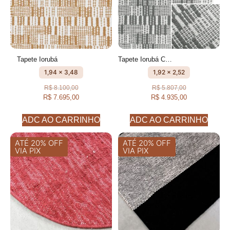
Tapete Iorubá
Tapete Iorubá Cru e Caqui geométrico feito à mão, 100% algodão reciclado
1,94 x 3,48
1,92 x 2,52
R$
8.100,00
R$
5.807,00
R$
7.695,00
R$
4.935,00
ADC AO CARRINHO
ADC AO CARRINHO
ATÉ 20% OFF
ATÉ 20% OFF
VIA PIX
VIA PIX