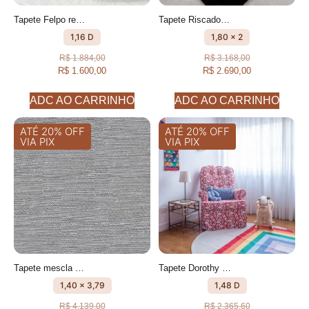
Tapete Felpo redondo tijolo Fios peludos feito à mão, 100% algodão reciclado
Tapete Riscado COM TEXTURA FEITO À MÃO, 100% ALGODÃO RECICLADO
1,16 D
1,80 x 2
R$
1.884,00
R$
3.168,00
R$
1.600,00
R$
2.690,00
ADC AO CARRINHO
ADC AO CARRINHO
ATÉ 20% OFF
ATÉ 20% OFF
VIA PIX
VIA PIX
Tapete mescla Cru e Chumbo feito à mão, 100% algodão reciclado
Tapete Dorothy redondo Desenhado feito à mão, 100% algodão reciclado
1,40 x 3,79
1,48 D
R$
4.139,00
R$
2.365,60