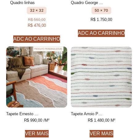
Quadro linhas
Quadro George Bordado à mão
32 x 32
50 x 70
R$
1.750,00
R$
560,00
R$
476,00
ADC AO CARRINHO
ADC AO CARRINHO
Tapete Ernesto Personalizável feito à mão, 100% algodão reciclado
Tapete Arroio Personalizável desenhado feito à mão, 100% Fios de PET reciclado
R$
990,00
/M²
R$
1.480,00
M²
VER MAIS
VER MAIS