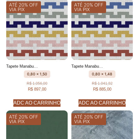
ATÉ 20% OFF
ATÉ 20% OFF
VIA PIX
VIA PIX
Tapete Manabu Passadeira Geométrico feito à mão, 100% algodão reciclado
Tapete Manabu Passadeira Geométrico feito à mão, 100% algodão reciclado
0,80 x 1,50
0,80 x 1,48
R$
1.056,00
R$
1.041,92
R$
897,00
R$
885,00
ADC AO CARRINHO
ADC AO CARRINHO
ATÉ 20% OFF
ATÉ 20% OFF
VIA PIX
VIA PIX