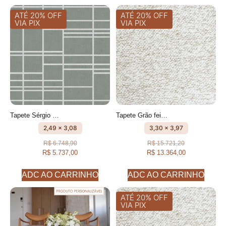
ATÉ 20% OFF
ATÉ 20% OFF
VIA PIX
VIA PIX
Tapete Sérgio Cru e Caqui Design Moderno feito à mão, 100% algodão reciclado
Tapete Grão feito à mão, 80% algodão reciclado e 20% Cotelê de algodão
2,49 x 3,08
3,30 x 3,97
R$
6.748,90
R$
15.721,20
R$
5.737,00
R$
13.364,00
ADC AO CARRINHO
ADC AO CARRINHO
ATÉ 20% OFF
VIA PIX