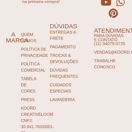
na primeira compra!
DÚVIDAS
ATENDIMEN
ENTREGAS &
A
QUEM
PARA DÚVIDAS
FRETE
MARCA
E CONTATO
SOMOS
(11) 94079-0735
PAGAMENTO
POLÍTICA DE
VENDAS@KOORD.
PRIVACIDADE
TROCAS &
TRABALHE
DEVOLUÇÕES
POLÍTICA
CONOSCO
COMERCIAL
DÚVIDAS
FREQUENTES
TABELA
DE
CUIDADOS
CORES
ESPECIAIS
PRESS
LAVANDERIA
KOORD
CREATIVELOOM
CNPJ:
30.841.760/0001-