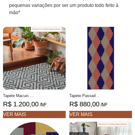
pequenas variações por ser um produto todo feito à
mão*
Tapete Macuxi Personalizável geométrico feito à mão, 100% algodão reciclado
Tapete Passadeira Tomie 1 Geométrico feito à mão, 100% algodão reciclado
R$
1.200,00
R$
880,00
/M²
/M²
VER MAIS
VER MAIS