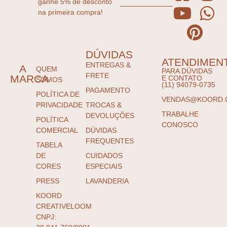
ganhe 5% de desconto
na primeira compra!
DÚVIDAS
ATENDIMEN
ENTREGAS &
A
QUEM
PARA DÚVIDAS
FRETE
MARCA
E CONTATO
SOMOS
(11) 94079-0735
PAGAMENTO
POLÍTICA DE
VENDAS@KOORD.
PRIVACIDADE
TROCAS &
TRABALHE
DEVOLUÇÕES
POLÍTICA
CONOSCO
COMERCIAL
DÚVIDAS
FREQUENTES
TABELA
DE
CUIDADOS
CORES
ESPECIAIS
PRESS
LAVANDERIA
KOORD
CREATIVELOOM
CNPJ: