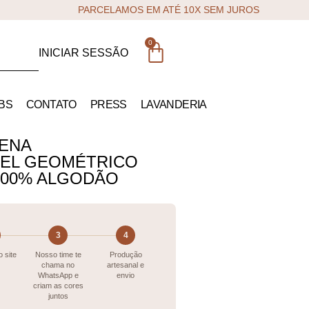
PARCELAMOS EM ATÉ 10X SEM JUROS
0
INICIAR SESSÃO
BS
CONTATO
PRESS
LAVANDERIA
ENA
VEL GEOMÉTRICO
 100% ALGODÃO
3
4
 site
Nosso time te
Produção
chama no
artesanal e
WhatsApp e
envio
criam as cores
juntos