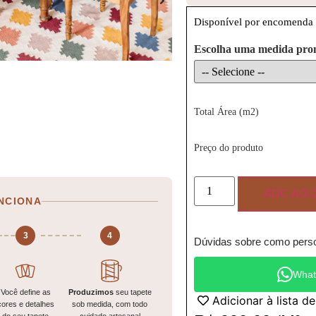
Disponível por encomenda
Escolha uma medida pro
Total Área (m2)
Preço do produto
ADC AO 
NCIONA
3
4
Dúvidas sobre como perso
What
Você define as
Produzimos
seu tapete
Adicionar à lista d
cores e detalhes
sob medida, com todo