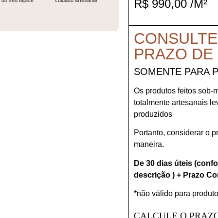
do seu tapete
cuidado artesanal
R$
990,00
/M²
CONSULTE
PRAZO DE
SOMENTE PARA 
Os produtos feitos sob-
totalmente artesanais l
produzidos
Portanto, considerar o 
maneira.
De 30 dias úteis (conf
descrição ) + Prazo Co
*não válido para produto
CALCULE O PRAZO