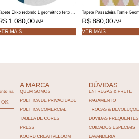
Tapete Ekko redondo 1 geométrico feito à mão, 100% algodão reciclado
R$
1.080,00
R$
880,00
/M²
/M²
VER MAIS
VER MAIS
A MARCA
DÚVIDAS
onto na
QUEM SOMOS
ENTREGAS & FRETE
POLÍTICA DE PRIVACIDADE
PAGAMENTO
POLÍTICA COMERCIAL
TROCAS & DEVOLUÇÕ
TABELA DE CORES
DÚVIDAS FREQUENTES
PRESS
CUIDADOS ESPECIAIS
KOORD CREATIVELOOM
LAVANDERIA