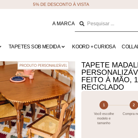
5% DE DESCONTO À VISTA
A MARCA
TAPETES SOB MEDIDA
KOORD + CURIOSA
COLLA
TAPETE MADAL
PERSONALIZÁ
FEITO À MÃO,
RECICLADO
1
2
Você escolhe
Compra no
modelo e
tamanho