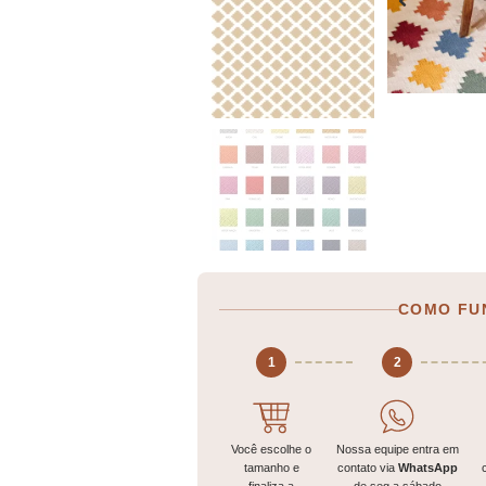
COMO FU
1
2
Você escolhe o
Nossa equipe entra em
tamanho e
contato via
WhatsApp