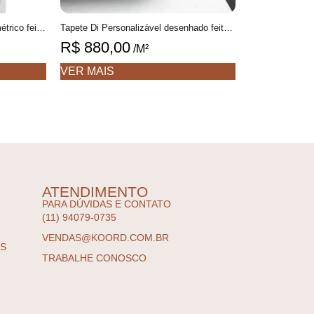
Tapete Passadeira Tomie Geométrico feito à mão, 100% algodão reciclado
Tapete Di Personalizável desenhado feito à mão, 100% algodão reciclado
R$
880,00
/M²
VER MAIS
ATENDIMENTO
PARA DÚVIDAS E CONTATO
(11) 94079-0735
VENDAS@KOORD.COM.BR
ES
TRABALHE CONOSCO