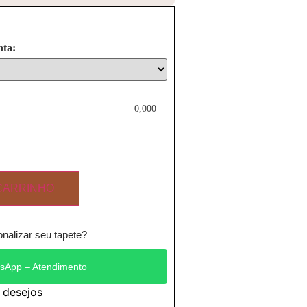
nta:
0,000
CARRINHO
nalizar seu tapete?
sApp – Atendimento
e desejos