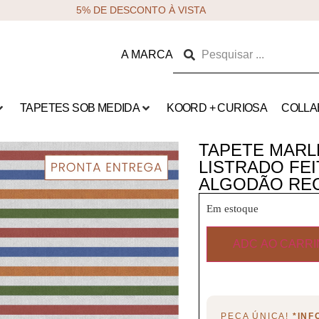
5% DE DESCONTO À VISTA
A MARCA
TAPETES SOB MEDIDA
KOORD + CURIOSA
COLLA
TAPETE MARLE
LISTRADO FEI
ALGODÃO RE
Em estoque
ADC AO CARR
PEÇA ÚNICA!
*IN