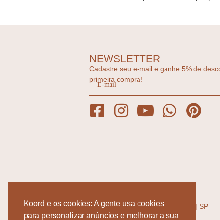
NEWSLETTER
Cadastre seu e-mail e ganhe 5% de desc
primeira compra!
ENDEREÇOS
RUA: JOSÉ MARIA LISBOA 1002,
Koord e os cookies: A gente usa cookies
JARDIM PAULISTA - SÃO PAULO | SP
SEG-SEXTA 10:00 - 19:00
para personalizar anúncios e melhorar a sua
SÁBADO 10:00 - 15:00