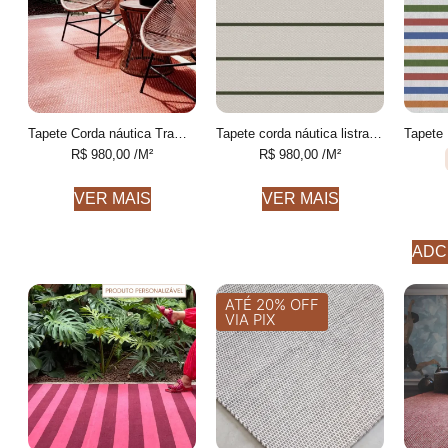
Tapete Corda náutica Trama Personalizável feito à mão
Tapete corda náutica listrado Personalizável feito à mão
R$
980,00
/M²
R$
980,00
/M²
VER MAIS
VER MAIS
ADC
ATÉ 20% OFF
VIA PIX