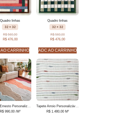
Quadro linhas
Quadro linhas
32 x 32
32 x 32
R$
560,00
R$
560,00
R$
476,00
R$
476,00
 AO CARRINHO
ADC AO CARRINHO
Tapete Ernesto Personalizável feito à mão, 100% algodão reciclado
Tapete Arroio Personalizável desenhado feito à mão, 100% Fios de PET reciclado
R$
990,00
/M²
R$
1.480,00
M²