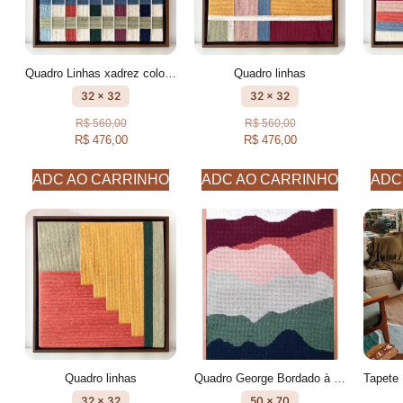
Quadro Linhas xadrez colorido
Quadro linhas
32 x 32
32 x 32
R$
560,00
R$
560,00
R$
476,00
R$
476,00
ADC AO CARRINHO
ADC AO CARRINHO
ADC
Quadro linhas
Quadro George Bordado à mão
32 x 32
50 x 70