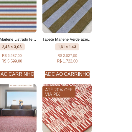
Tapete Marlene Listrado feito à mão, 100% algodão reciclado
Tapete Marlene Verde azeitona e Azul Celeste Listrado feito à mão, 100% algodão reciclado
2,43 x 3,08
1,61 x 1,43
R$
6.587,00
R$
2.027,00
R$
5.599,00
R$
1.722,00
 AO CARRINHO
ADC AO CARRINHO
ATÉ 20% OFF
VIA PIX