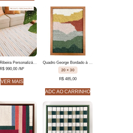
Tapete Ribeira Personalizável Listrado feito à mão, 100% algodão reciclado
Quadro George Bordado à mão
R$
990,00
/M²
20 x 30
R$
485,00
VER MAIS
ADC AO CARRINHO