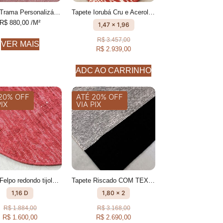
Tapete Trama Personalizável Com textura feito à mão, 100% algodão reciclado
Tapete Iorubá Cru e Acerola geométrico feito à mão, 100% algodão reciclado
R$
880,00
/M²
1,47 x 1,96
R$
3.457,00
VER MAIS
R$
2.939,00
ADC AO CARRINHO
20% OFF
ATÉ 20% OFF
PIX
VIA PIX
Tapete Felpo redondo tijolo Fios peludos feito à mão, 100% algodão reciclado
Tapete Riscado COM TEXTURA FEITO À MÃO, 100% ALGODÃO RECICLADO
1,16 D
1,80 x 2
R$
1.884,00
R$
3.168,00
R$
1.600,00
R$
2.690,00