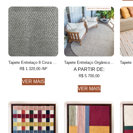
Tapete Entrelaço 8 Cinza e Azeitona Finas feito à mão, COM FIOS DE PET E ALGODÃO RECICLADO
Tapete Entrelaço Orgânico Personalizável Formas orgânicas, Feito à mão
R$
1.320,00
/M²
A PARTIR DE:
R$
5.700,00
VER MAIS
VER MAIS