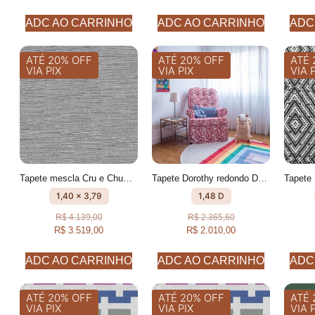
ADC AO CARRINHO
ADC AO CARRINHO
ADC
ATÉ 20% OFF
ATÉ 20% OFF
ATÉ 
VIA PIX
VIA PIX
VIA 
Tapete mescla Cru e Chumbo feito à mão, 100% algodão reciclado
Tapete Dorothy redondo Desenhado feito à mão, 100% algodão reciclado
1,40 x 3,79
1,48 D
R$
4.139,00
R$
2.365,60
R$
3.519,00
R$
2.010,00
ADC AO CARRINHO
ADC AO CARRINHO
ADC
ATÉ 20% OFF
ATÉ 20% OFF
ATÉ 
VIA PIX
VIA PIX
VIA 