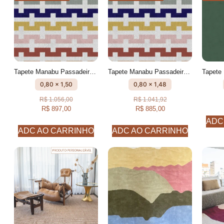
Tapete Manabu Passadeira Geométrico feito à mão, 100% algodão reciclado
Tapete Manabu Passadeira Geométrico feito à mão, 100% algodão reciclado
0,80 x 1,50
0,80 x 1,48
R$
1.056,00
R$
1.041,92
R$
897,00
R$
885,00
ADC
ADC AO CARRINHO
ADC AO CARRINHO