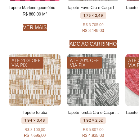
Tapete Marlene geométrico feito à mão, 100% algodão reciclado
Tapete Favo Cru e Caqui feito à mão, 100% algodão reciclado
R$
880,00
M²
1,75 x 2,49
R$
3.705,00
VER MAIS
R$
3.149,00
ADC AO CARRINHO
ATÉ 20% OFF
ATÉ 20% OFF
ATÉ 
VIA PIX
VIA PIX
VIA 
Tapete Iorubá
Tapete Iorubá Cru e Caqui geométrico feito à mão, 100% algodão reciclado
1,94 x 3,48
1,92 x 2,52
R$
8.100,00
R$
5.807,00
R$
7.695,00
R$
4.935,00