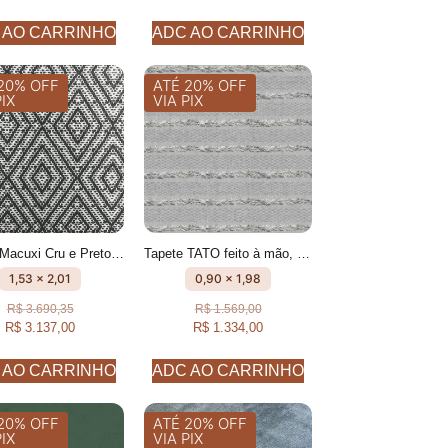
 AO CARRINHO
ADC AO CARRINHO
20% OFF
ATÉ 20% OFF
PIX
VIA PIX
Tapete Macuxi Cru e Preto feito à mão, 100% algodão reciclado
Tapete TATO feito à mão, 100% algodão reciclado
1,53 x 2,01
0,90 x 1,98
R$
3.690,35
R$
1.569,00
R$
3.137,00
R$
1.334,00
 AO CARRINHO
ADC AO CARRINHO
20% OFF
ATÉ 20% OFF
PIX
VIA PIX