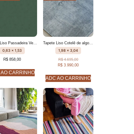
Tapete Liso Passadeira Verde Militar feito à mão, 100% algodão reciclado
Tapete Liso Cotelê de algodão Anis feito à mão
0,63 x 1,53
1,98 x 3,04
R$
858,00
R$
4.695,00
R$
3.990,00
 AO CARRINHO
ADC AO CARRINHO