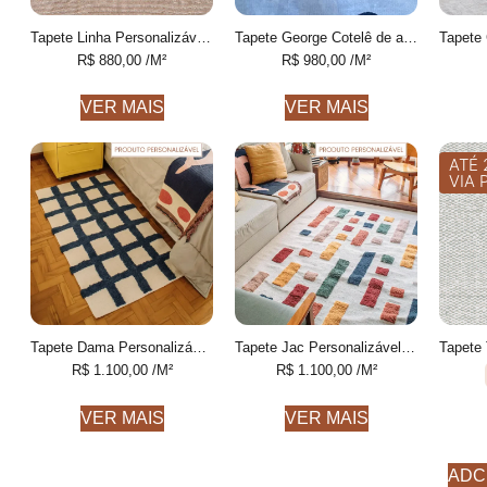
Tapete Linha Personalizável listrado feito à mão, 100% algodão reciclado
Tapete George Cotelê de algodão desenhado feito à mão
R$
880,00
/M²
R$
980,00
/M²
VER MAIS
VER MAIS
ATÉ 
VIA 
Tapete Dama Personalizável Xadrez feito à mão, 100% algodão reciclado
Tapete Jac Personalizável Geométrico colorido feito à mão
R$
1.100,00
/M²
R$
1.100,00
/M²
VER MAIS
VER MAIS
ADC