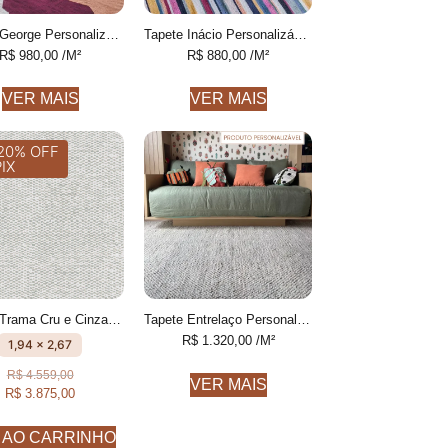
Tapete George Personalizável desenhado feito à mão, 100% algodão reciclado
Tapete Inácio Personalizável Listras Finas colorido feito à mão, 100% algodão reciclado
R$
980,00
/M²
R$
880,00
/M²
VER MAIS
VER MAIS
20% OFF
PIX
Tapete Trama Cru e Cinza Com textura feito à mão, 100% algodão reciclado
Tapete Entrelaço Personalizável Finas feito à mão, COM FIOS DE PET E ALGODÃO RECICLADO
R$
1.320,00
/M²
1,94 x 2,67
R$
4.559,00
VER MAIS
R$
3.875,00
 AO CARRINHO