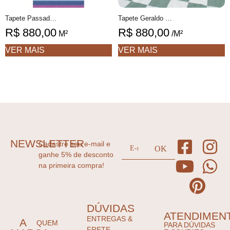
Tapete Passadeira Marlene 1 geométrico feito à mão, 100% algodão reciclado
Tapete Geraldo Personalizável xadrez feito à mão, 100% algodão reciclado
R$
880,00
R$
880,00
M²
/M²
VER MAIS
VER MAIS
NEWSLETTER
Cadastre seu e-mail e
ganhe 5% de desconto
na primeira compra!
DÚVIDAS
ATENDIMEN
ENTREGAS &
A
QUEM
PARA DÚVIDAS
FRETE