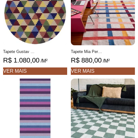
Tapete Gustav redondo 1 geométrico feito à mão, 100% algodão reciclado
Tapete Mia Personalizável Xadrez feito à mão, 100% algodão reciclado
R$
1.080,00
R$
880,00
/M²
/M²
VER MAIS
VER MAIS