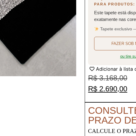
PARA PRODUTOS:
Este tapete está disp
exatamente nas cores
Tapete exclusivo 
FAZER SOB 
ou tire 
Adicionar à lista
R$
3.168,00
R$
2.690,00
CONSULT
PRAZO D
CALCULE O PRA