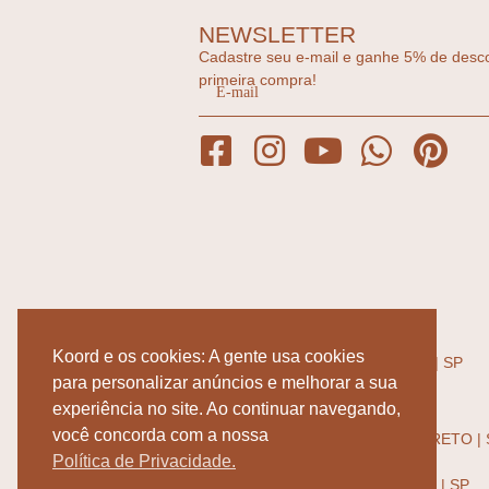
NEWSLETTER
Cadastre seu e-mail e ganhe 5% de desc
primeira compra!
ENDEREÇOS
RUA: JOSÉ MARIA LISBOA 1002,
Koord e os cookies: A gente usa cookies
JARDIM PAULISTA - SÃO PAULO | SP
SEG-SEXTA 10:00 - 19:00
para personalizar anúncios e melhorar a sua
SÁBADO 10:00 - 15:00
ATELIER PER LA CASA
experiência no site. Ao continuar navegando,
RUA: JOSÉ SAPIENZA 349,
você concorda com a nossa
JARDIM SÃO LUIZ - RIBEIRÃO PRETO | 
SEG-SEXTA 08:00 - 18:00
Política de Privacidade.
AV: INDEPENDÊNCIA 3840,
RES. FLORIDA RIBEIRÃO PRETO | SP