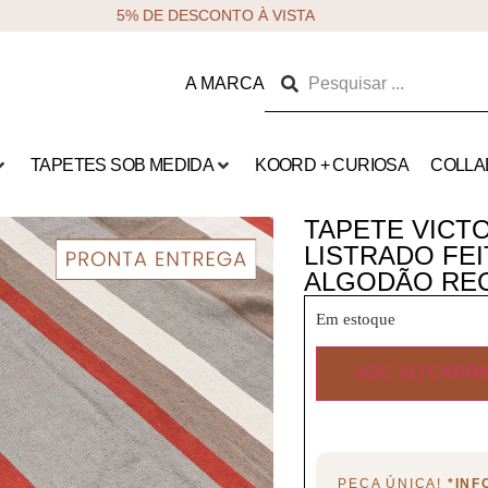
5% DE DESCONTO À VISTA
A MARCA
TAPETES SOB MEDIDA
KOORD + CURIOSA
COLLA
TAPETE VICTOR
LISTRADO FEI
ALGODÃO RE
Em estoque
ADC AO CARR
PEÇA ÚNICA!
*IN