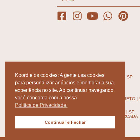
ENDEREÇOS
RUA: JOSÉ MARIA LISBOA 1002,
Koord e os cookies: A gente usa cookies
JARDIM PAULISTA - SÃO PAULO | SP
SEG-SEXTA 10:00 - 19:00
para personalizar anúncios e melhorar a sua
SÁBADO 10:00 - 15:00
ATELIER PER LA CASA
experiência no site. Ao continuar navegando,
RUA: JOSÉ SAPIENZA 349,
você concorda com a nossa
JARDIM SÃO LUIZ - RIBEIRÃO PRETO | 
SEG-SEXTA 08:00 - 18:00
Política de Privacidade.
AV: INDEPENDÊNCIA 3840,
RES. FLORIDA RIBEIRÃO PRETO | SP
*ATENDIMENTO COM HORA MARCADA
Continuar e Fechar