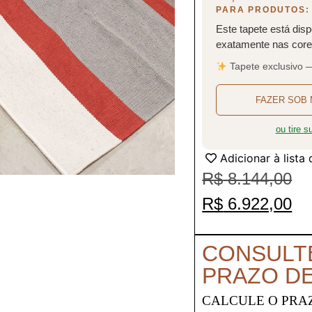
PARA PRODUTOS:
Este tapete está disp
exatamente nas cores
Tapete exclusivo 
FAZER SOB 
ou tire 
Adicionar à lista
R$
8.144,00
R$
6.922,00
CONSULT
PRAZO D
CALCULE O PRA