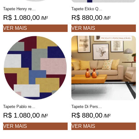
Tapete Henry redondo 1 Listrado feito à mão, 100% algodão reciclado
Tapete Ekko Quadrado geométrico feito à mão, 100% algodão reciclado
R$
1.080,00
R$
880,00
/M²
/M²
VER MAIS
VER MAIS
Tapete Pablo redondo 1 Geométrico feito à mão, 100% algodão reciclado
Tapete Di Personalizável desenhado feito à mão, 100% algodão reciclado
R$
1.080,00
R$
880,00
/M²
/M²
VER MAIS
VER MAIS