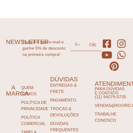
NEWSLETTER
Cadastre seu e-mail e
ganhe 5% de desconto
na primeira compra!
DÚVIDAS
ATENDIMEN
ENTREGAS &
A
QUEM
PARA DÚVIDAS
FRETE
MARCA
E CONTATO
SOMOS
(11) 94079-0735
PAGAMENTO
POLÍTICA DE
VENDAS@KOORD.
PRIVACIDADE
TROCAS &
TRABALHE
DEVOLUÇÕES
POLÍTICA
CONOSCO
COMERCIAL
DÚVIDAS
FREQUENTES
TABELA