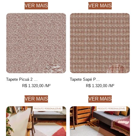
VER MAIS
VER MAIS
Tapete Picuá 2 feito à mão
Tapete Sapé Personalizável feito à mão
R$
1.320,00
/M²
R$
1.320,00
/M²
VER MAIS
VER MAIS