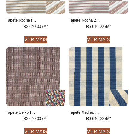
Tapete Rocha feito à mão, 100% algodão reciclado
Tapete Rocha 2 feito à mão, 100% algodão reciclado
R$
640,00
/M²
R$
640,00
/M²
VER MAIS
VER MAIS
Tapete Seixo Personalizável feito à mão, 100% algodão reciclado
Tapete Xadrez Personalizável fechado 1 feito à mão, 100% algodão reciclado
R$
640,00
/M²
R$
640,00
/M²
VER MAIS
VER MAIS