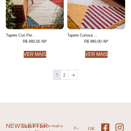
Tapete Curi Personalizável Geométrico feito à mão
Tapete Curiosa Personalizável Listrado feito à mão
R$
980,00
/M²
R$
980,00
/M²
VER MAIS
VER MAIS
1
2
→
NEWSLETTER
Cadastre seu e-mail e