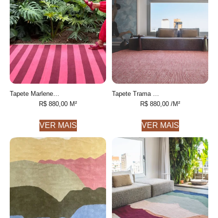
Tapete Marlene geométrico feito à mão, 100% algodão reciclado
Tapete Trama Personalizável Com textura feito à mão, 100% algodão reciclado
R$
880,00
M²
R$
880,00
/M²
VER MAIS
VER MAIS