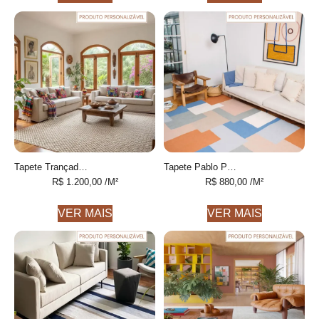
Tapete Trançado Personalizável feito à mão, 100% algodão reciclado
Tapete Pablo Personalizável Geométrico feito à mão, 100% algodão reciclado
R$
1.200,00
/M²
R$
880,00
/M²
VER MAIS
VER MAIS