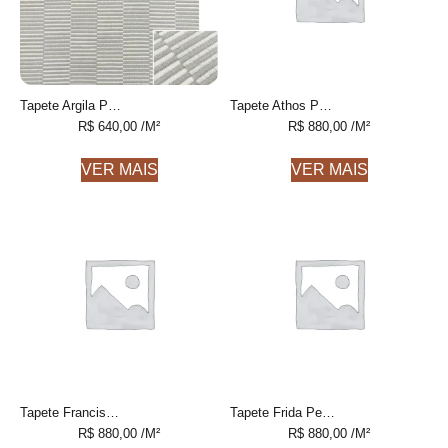
Tapete Argila Personalizável feito à mão, 100% algodão reciclado
Tapete Athos Personalizável feito à mão
R$
640,00
/M²
R$
880,00
/M²
VER MAIS
VER MAIS
Tapete Francisca Personalizável feito à mão
Tapete Frida Personalizável feito à mão
R$
880,00
/M²
R$
880,00
/M²