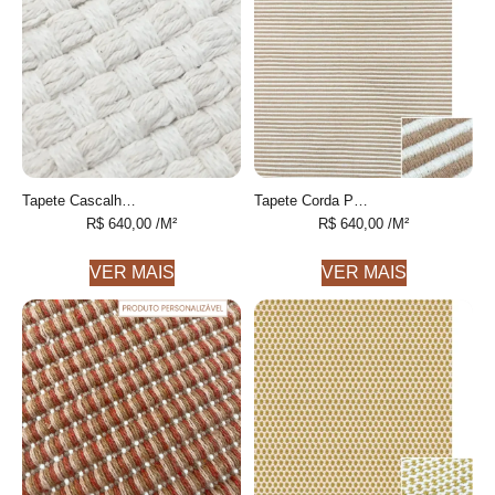
Tapete Cascalho Personalizável feito à mão, 100% algodão reciclado
Tapete Corda Personalizável feito à mão, 100% algodão reciclado
R$
640,00
/M²
R$
640,00
/M²
VER MAIS
VER MAIS