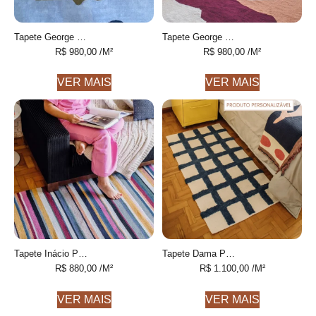
Tapete George Cotelê de algodão desenhado feito à mão
Tapete George Personalizável desenhado feito à mão, 100% algodão reciclado
R$
980,00
/M²
R$
980,00
/M²
VER MAIS
VER MAIS
Tapete Inácio Personalizável Listras Finas colorido feito à mão, 100% algodão reciclado
Tapete Dama Personalizável Xadrez feito à mão, 100% algodão reciclado
R$
880,00
/M²
R$
1.100,00
/M²
VER MAIS
VER MAIS