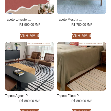
Tapete Ernesto 2 desenhado feito à mão, 100% algodão reciclado
Tapete Mescla Personalizável feito à mão, 100% algodão reciclado
R$
990,00
/M²
R$
780,00
/M²
VER MAIS
VER MAIS
Tapete Agnes Personalizável geométrico feito à mão, 100% algodão reciclado
Tapete Filete Personalizável feito à mão, 100% algodão reciclado
R$
880,00
/M²
R$
880,00
/M²