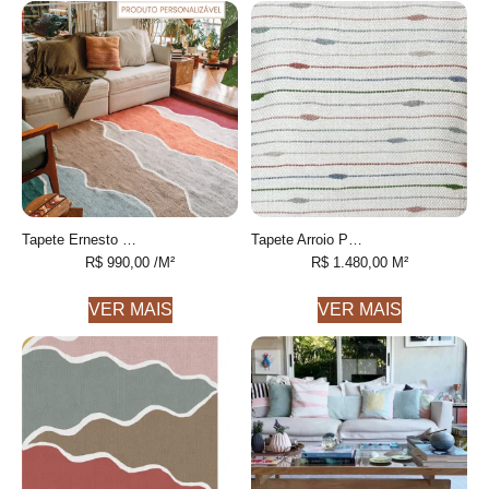
Tapete Ernesto Personalizável feito à mão, 100% algodão reciclado
Tapete Arroio Personalizável desenhado feito à mão, 100% Fios de PET reciclado
R$
990,00
/M²
R$
1.480,00
M²
VER MAIS
VER MAIS