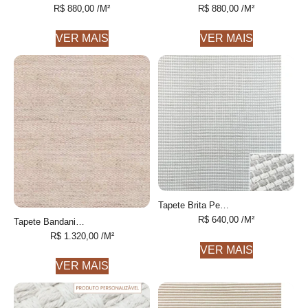
R$
880,00
/M²
R$
880,00
/M²
VER MAIS
VER MAIS
Tapete Brita Personalizável feito à mão, 100% algodão reciclado
R$
640,00
/M²
Tapete Bandani Personalizável feito à mão, 100% PET reciclado
R$
1.320,00
/M²
VER MAIS
VER MAIS