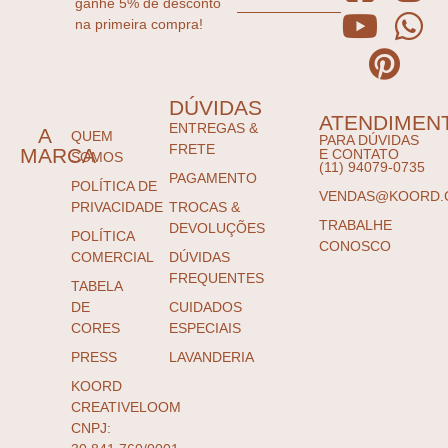
ganhe 5% de desconto
na primeira compra!
DÚVIDAS
ATENDIMEN
ENTREGAS &
A
QUEM
PARA DÚVIDAS
FRETE
MARCA
E CONTATO
SOMOS
(11) 94079-0735
PAGAMENTO
POLÍTICA DE
VENDAS@KOORD.
PRIVACIDADE
TROCAS &
TRABALHE
DEVOLUÇÕES
POLÍTICA
CONOSCO
COMERCIAL
DÚVIDAS
FREQUENTES
TABELA
DE
CUIDADOS
CORES
ESPECIAIS
PRESS
LAVANDERIA
KOORD
CREATIVELOOM
CNPJ: