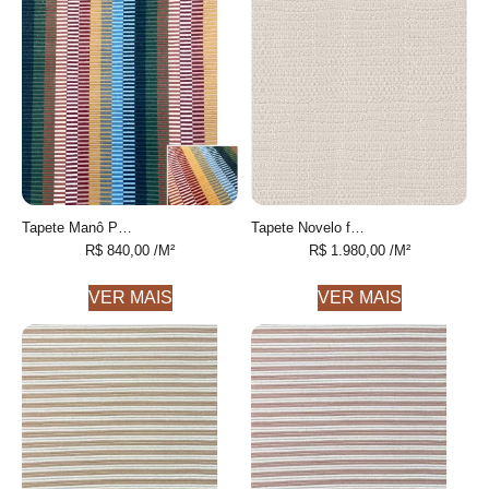
Tapete Manô Personalizável feito à mão, 100% algodão reciclado
Tapete Novelo feito à mão, 30% lã e 70% algodão reciclado
R$
840,00
/M²
R$
1.980,00
/M²
VER MAIS
VER MAIS