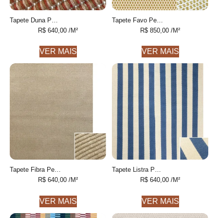
Tapete Duna Personalizável feito à mão, 100% algodão reciclado
Tapete Favo Personalizável feito à mão, 100% algodão reciclado
R$
640,00
/M²
R$
850,00
/M²
VER MAIS
VER MAIS
Tapete Fibra Personalizável feito à mão, 100% algodão reciclado
Tapete Listra Personalizável feito à mão, 100% algodão reciclado
R$
640,00
/M²
R$
640,00
/M²
VER MAIS
VER MAIS