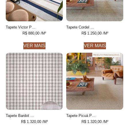
Tapete Victor Personalizável Listrado feito à mão, 100% algodão reciclado
Tapete Cordel Personalizável Listras Finas feito à mão, COM FIOS DE PET E ALGODÃO RECICLADO
R$
880,00
/M²
R$
1.250,00
/M²
VER MAIS
VER MAIS
Tapete Bardot Personalizável feito à mão
Tapete Picuá Personalizável feito à mão
R$
1.320,00
/M²
R$
1.320,00
/M²