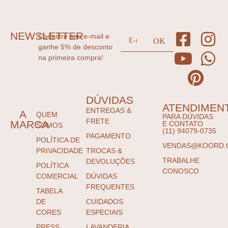
NEWSLETTER
Cadastre seu e-mail e
ganhe 5% de desconto
na primeira compra!
DÚVIDAS
ATENDIMEN
ENTREGAS &
A
QUEM
PARA DÚVIDAS
FRETE
MARCA
E CONTATO
SOMOS
(11) 94079-0735
PAGAMENTO
POLÍTICA DE
VENDAS@KOORD.
PRIVACIDADE
TROCAS &
TRABALHE
DEVOLUÇÕES
POLÍTICA
CONOSCO
COMERCIAL
DÚVIDAS
FREQUENTES
TABELA
DE
CUIDADOS
CORES
ESPECIAIS
PRESS
LAVANDERIA