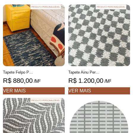
Tapete Felpo Personalizável Fios peludos feito à mão, 100% algodão reciclado
Tapete Ainu Personalizável xadrez feito à mão, 100% algodão reciclado
R$
880,00
R$
1.200,00
/M²
/M²
VER MAIS
VER MAIS