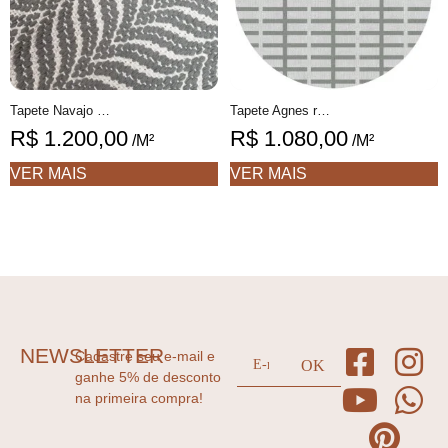
Tapete Navajo Personalizável geométrico feito à mão, 100% algodão reciclado
Tapete Agnes redondo 1 geométrico feito à mão, 100% algodão reciclado
R$
1.200,00
R$
1.080,00
/M²
/M²
VER MAIS
VER MAIS
NEWSLETTER
Cadastre seu e-mail e
ganhe 5% de desconto
na primeira compra!