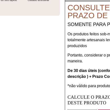
do seu tapete
cuidado artesanal
CONSULTE
PRAZO DE
SOMENTE PARA 
Os produtos feitos sob-
totalmente artesanais l
produzidos
Portanto, considerar o 
maneira.
De 30 dias úteis (conf
descrição ) + Prazo Co
*não válido para produto
CALCULE O PRAZO
DESTE PRODUTO