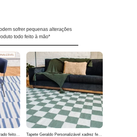
odem sofrer pequenas alterações
oduto todo feito à mão*
Tapete Anni Personalizável Listrado feito à mão, 100% algodão reciclado
Tapete Geraldo Personalizável xadrez feito à mão, 100% algodão reciclado