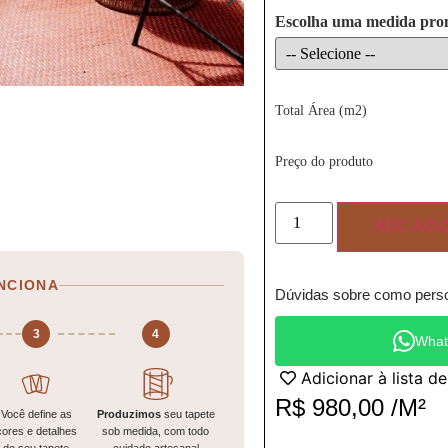
Escolha uma medida pro
Total Área (m2)
Preço do produto
ADC AO 
NCIONA
Dúvidas sobre como perso
3
4
What
Adicionar à lista d
R$
980,00
/M²
Você define as
Produzimos
seu tapete
cores e detalhes
sob medida, com todo