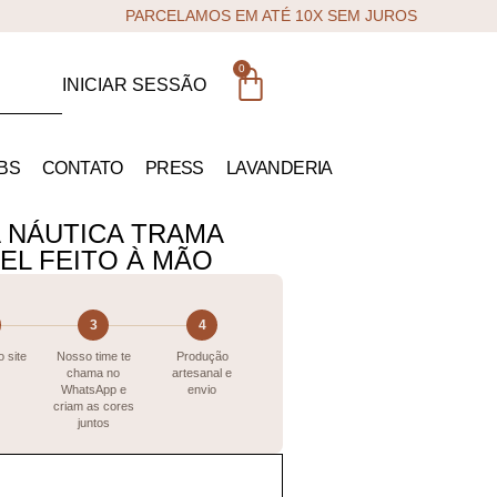
PARCELAMOS EM ATÉ 10X SEM JUROS
0
INICIAR SESSÃO
BS
CONTATO
PRESS
LAVANDERIA
 NÁUTICA TRAMA
EL FEITO À MÃO
3
4
 site
Nosso time te
Produção
chama no
artesanal e
WhatsApp e
envio
criam as cores
juntos