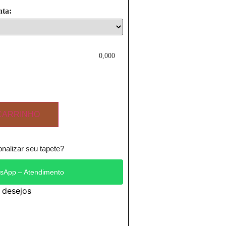
nta:
0,000
CARRINHO
nalizar seu tapete?
sApp – Atendimento
e desejos