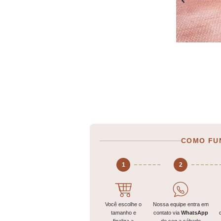
COMO FU
1
2
Você escolhe o
Nossa equipe entra em
tamanho e
contato via
WhatsApp