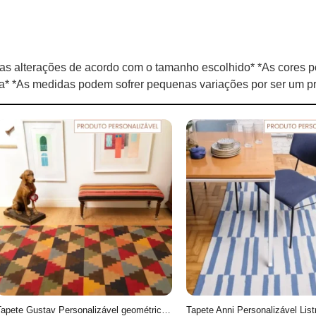
s alterações de acordo com o tamanho escolhido* *As cores p
la* *As medidas podem sofrer pequenas variações por ser um pr
Tapete Gustav Personalizável geométrico feito à mão, 100% algodão reciclado