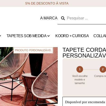
5% DE DESCONTO À VISTA
A MARCA
TAPETES SOB MEDIDA
KOORD + CURIOSA
COLLA
TAPETE CORDA
PERSONALIZÁV
1
2
Você escolhe
Compra no
modelo e
tamanho
Disponível por encomenda