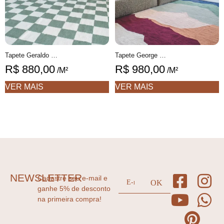
Tapete Geraldo Personalizável xadrez feito à mão, 100% algodão reciclado
Tapete George Personalizável desenhado feito à mão, 100% algodão reciclado
R$
880,00
R$
980,00
/M²
/M²
VER MAIS
VER MAIS
NEWSLETTER
Cadastre seu e-mail e
ganhe 5% de desconto
na primeira compra!