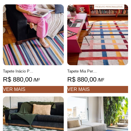
Tapete Inácio Personalizável Listras Finas colorido feito à mão, 100% algodão reciclado
Tapete Mia Personalizável Xadrez feito à mão, 100% algodão reciclado
R$
880,00
R$
880,00
/M²
/M²
VER MAIS
VER MAIS