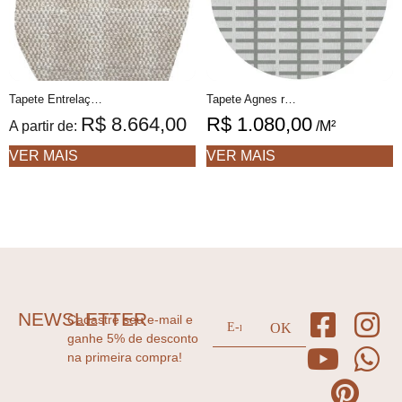
Tapete Entrelaço Orgânico 3 Bege e Café com leite Formas orgânicas, Feito à mão
Tapete Agnes redondo 1 geométrico feito à mão, 100% algodão reciclado
R$
8.664,00
R$
1.080,00
A partir de:
/M²
VER MAIS
VER MAIS
NEWSLETTER
Cadastre seu e-mail e
ganhe 5% de desconto
na primeira compra!