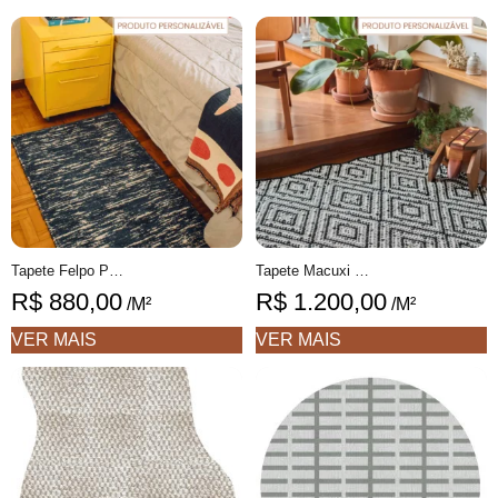
Tapete Felpo Personalizável Fios peludos feito à mão, 100% algodão reciclado
Tapete Macuxi Personalizável geométrico feito à mão, 100% algodão reciclado
R$
880,00
R$
1.200,00
/M²
/M²
VER MAIS
VER MAIS