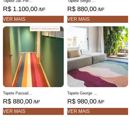
Tapete Jac Personalizável Geométrico colorido feito à mão
Tapete Sérgio Personalizável Design Moderno feito à mão, 100% algodão reciclado
R$
1.100,00
R$
880,00
/M²
/M²
VER MAIS
VER MAIS
Tapete Passadeira Marlene Geométrico feito à mão, 100% algodão reciclado
Tapete George Personalizável desenhado feito à mão, 100% algodão reciclado
R$
880,00
R$
980,00
/M²
/M²
VER MAIS
VER MAIS