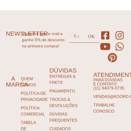
NEWSLETTER
Cadastre seu e-mail e
ganhe 5% de desconto
na primeira compra!
DÚVIDAS
ATENDIMEN
ENTREGAS &
A
QUEM
PARA DÚVIDAS
FRETE
MARCA
E CONTATO
SOMOS
(11) 94079-0735
PAGAMENTO
POLÍTICA DE
VENDAS@KOORD.
PRIVACIDADE
TROCAS &
TRABALHE
DEVOLUÇÕES
POLÍTICA
CONOSCO
COMERCIAL
DÚVIDAS
FREQUENTES
TABELA
DE
CUIDADOS