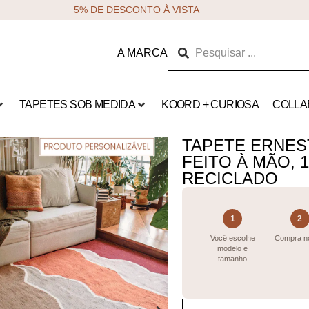
5% DE DESCONTO À VISTA
A MARCA
TAPETES SOB MEDIDA
KOORD + CURIOSA
COLLA
TAPETE ERNES
FEITO À MÃO,
RECICLADO
1
2
Você escolhe
Compra no
modelo e
tamanho