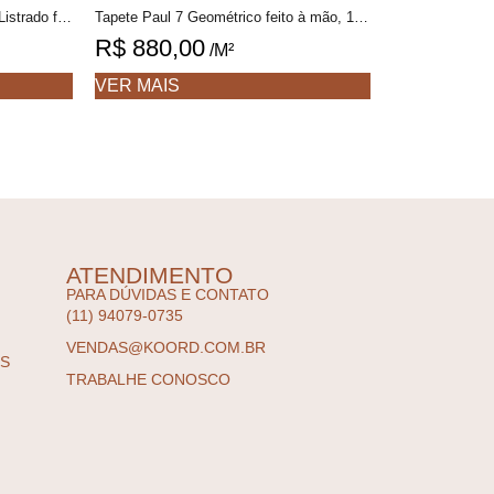
Tapete Teodoro Personalizável Listrado feito à mão, 100% algodão reciclado
Tapete Paul 7 Geométrico feito à mão, 100% algodão reciclado
R$
880,00
/M²
VER MAIS
ATENDIMENTO
PARA DÚVIDAS E CONTATO
(11) 94079-0735
VENDAS@KOORD.COM.BR
ES
TRABALHE CONOSCO