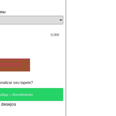
nta:
0,000
CARRINHO
nalizar seu tapete?
sApp – Atendimento
e desejos