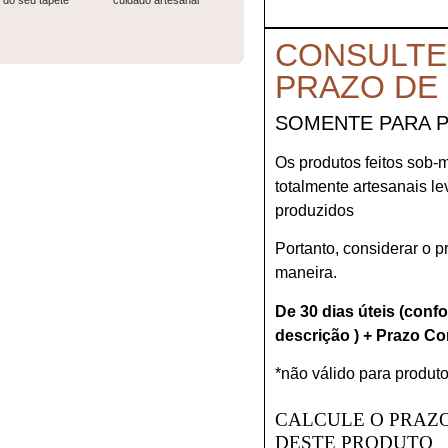
do seu tapete
cuidado artesanal
CONSULTE
PRAZO DE
SOMENTE PARA 
Os produtos feitos sob-
totalmente artesanais l
produzidos
Portanto, considerar o 
maneira.
De 30 dias úteis (conf
descrição ) + Prazo Co
*não válido para produto
CALCULE O PRAZO
DESTE PRODUTO