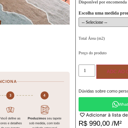
Disponível por encomenda
Escolha uma medida pro
Total Área (m2)
Preço do produto
ADC AO 
NCIONA
Dúvidas sobre como perso
3
4
What
Adicionar à lista d
Você define as
Produzimos
seu tapete
R$
990,00
/M²
cores e detalhes
sob medida, com todo