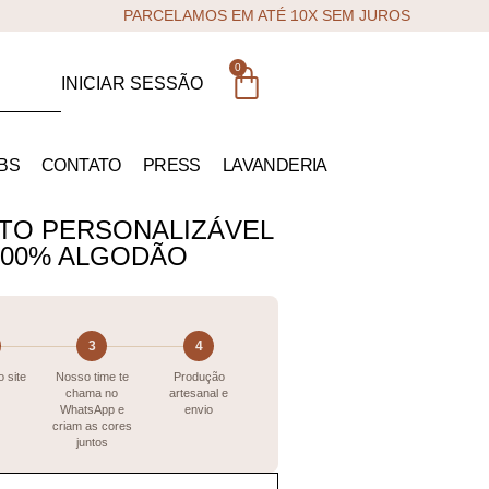
PARCELAMOS EM ATÉ 10X SEM JUROS
0
INICIAR SESSÃO
BS
CONTATO
PRESS
LAVANDERIA
TO PERSONALIZÁVEL
 100% ALGODÃO
3
4
 site
Nosso time te
Produção
chama no
artesanal e
WhatsApp e
envio
criam as cores
juntos