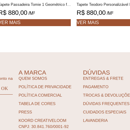
Tapete Passadeira Tomie 1 Geométrico feito à mão, 100% algodão reciclado
R$
880,00
R$
880,00
/M²
/M²
VER MAIS
VER MAIS
A MARCA
DÚVIDAS
onto na
QUEM SOMOS
ENTREGAS & FRETE
POLÍTICA DE PRIVACIDADE
PAGAMENTO
POLÍTICA COMERCIAL
TROCAS & DEVOLUÇÕ
TABELA DE CORES
DÚVIDAS FREQUENTES
PRESS
CUIDADOS ESPECIAIS
KOORD CREATIVELOOM
LAVANDERIA
CNPJ: 30.841.760/0001-92