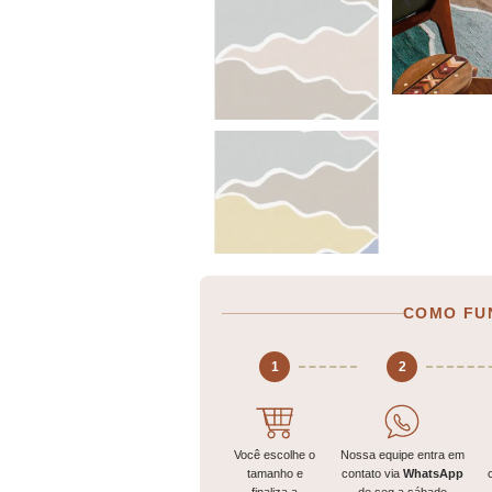
COMO FU
1
2
Você escolhe o
Nossa equipe entra em
tamanho e
contato via
WhatsApp