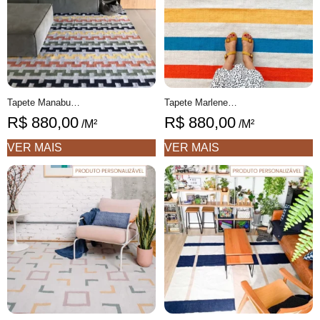
Tapete Manabu Personalizável Geométrico feito à mão, 100% algodão reciclado
Tapete Marlene Personalizável Listrado feito à mão, 100% algodão reciclado
R$
880,00
R$
880,00
/M²
/M²
VER MAIS
VER MAIS