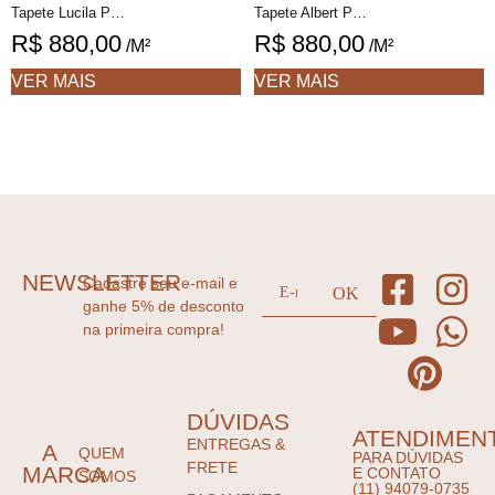
Tapete Lucila Personalizável Desenhado feito à mão, 100% algodão reciclado
Tapete Albert Personalizável desenhado feito à mão, 100% Algodão reciclado
R$
880,00
R$
880,00
/M²
/M²
VER MAIS
VER MAIS
NEWSLETTER
Cadastre seu e-mail e
ganhe 5% de desconto
na primeira compra!
DÚVIDAS
ATENDIMEN
ENTREGAS &
A
QUEM
PARA DÚVIDAS
FRETE
MARCA
E CONTATO
SOMOS
(11) 94079-0735