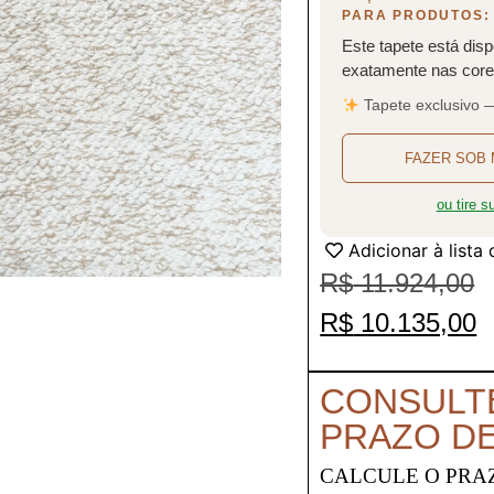
PARA PRODUTOS:
Este tapete está disp
exatamente nas cores
Tapete exclusivo 
FAZER SOB 
ou tire 
Adicionar à lista
R$
11.924,00
R$
10.135,00
CONSULT
PRAZO D
CALCULE O PRA