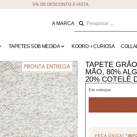
5% DE DESCONTO À VISTA
A MARCA
TAPETES SOB MEDIDA
KOORD + CURIOSA
COLLA
TAPETE GRÃO 3
MÃO, 80% AL
20% COTELÊ 
Em estoque
ADC AO CARR
PEÇA ÚNICA!
*IN